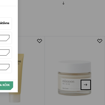
amisest. Suletud pakendis toodete puhul
vad olema avamata originaalpakendis.
aktiivne
A KÕIK