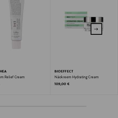
THEA
BIOEFFECT
m Relief Cream
Näokreem Hydrating Cream
 Price
Original Price
€
109,00 €