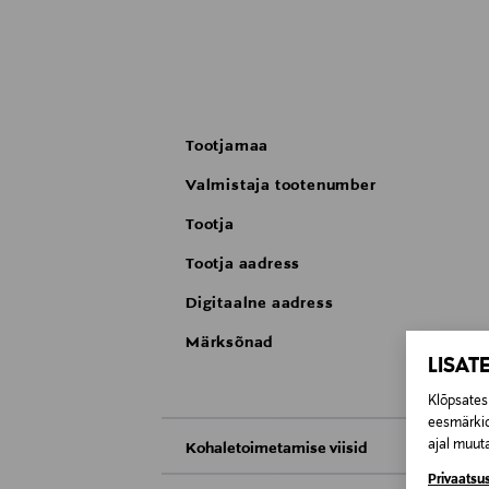
Tootjamaa
Valmistaja tootenumber
Tootja
Tootja aadress
Digitaalne aadress
Märksõnad
LISAT
Klõpsates 
eesmärkid
ajal muuta
Kohaletoimetamise viisid
Privaatsus
Kättesaamine poest