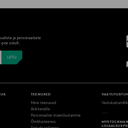
 uudiste ja personaalsete
-poe ostult.
DUS
TEENUSED
VASTUTUSTU
Meie teenused
Vastutustundli
Ärikliendile
Personaalne moenõustamine
Õmblusteenus
MYSTOCKMA
LOJAALSUSP