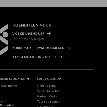
KLIENDITEENINDUS
VÕTKE ÜHENDUST
+372 6339539(pvm/mpm)
KORDUMA KIPPUVAD KÜSIMUSED
KAMPAANIATE TINGIMUSED
NDLIK STOCKMANN
LINDEX GROUP
k Stockmann
Lindex Group
Vabad töökohad
Partner Media
NN
Tourist discount
ROGRAMM