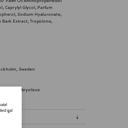
Oil/ Palm Oil Aminopropanediol
ol, Caprylyl Glycol, Parfum
opherol, Sodium Hyaluronate,
Bark Extract, Tropolone,
ockholm, Sweden
oldus, Embryolisse
vatel
eid igal