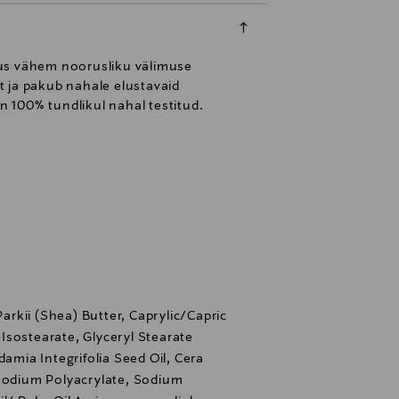
jus vähem noorusliku välimuse
t ja pakub nahale elustavaid
 100% tundlikul nahal testitud.
rkii (Shea) Butter, Caprylic/Capric
l Isostearate, Glyceryl Stearate
damia Integrifolia Seed Oil, Cera
 Sodium Polyacrylate, Sodium