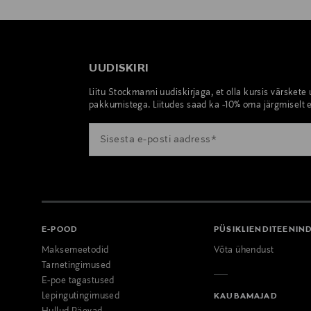
UUDISKIRI
Liitu Stockmanni uudiskirjaga, et olla kursis värskete
pakkumistega. Liitudes saad ka -10% oma järgmiselt e
E-POOD
PÜSIKLIENDITEENIN
Maksemeetodid
Võta ühendust
Tarnetingimused
E-poe tagastused
Lepingutingimused
KAUBAMAJAD