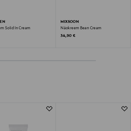
DEN
MIXSOON
m Solid In Cream
Näokreem Bean Cream
 Price
Original Price
€
34,90 €