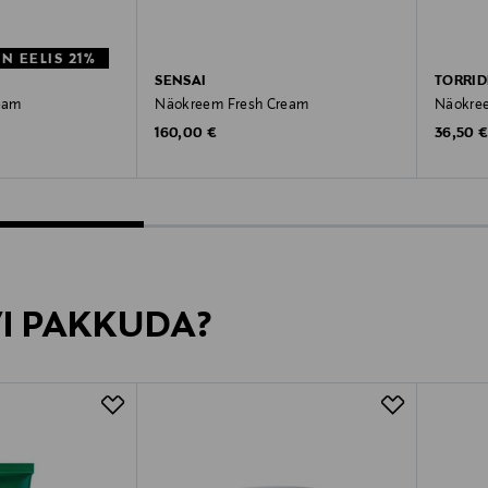
 EELIS 21%
SENSAI
TORRI
eam
Näokreem Fresh Cream
Näokree
e
Original Price
Original
Price
160,00 €
36,50 
VI PAKKUDA?