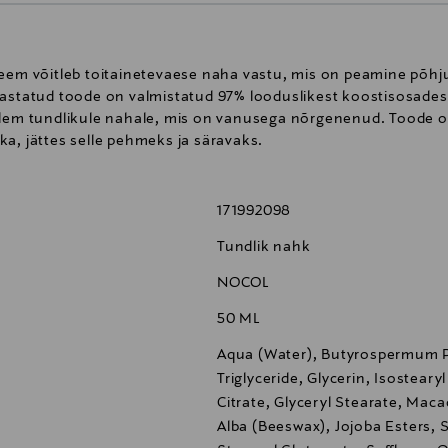
reem võitleb toitainetevaese naha vastu, mis on peamine põh
kastatud toode on valmistatud 97% looduslikest koostisosades
alem tundlikule nahale, mis on vanusega nõrgenenud. Toode on
a, jättes selle pehmeks ja säravaks.
171992098
Tundlik nahk
NOCOL
50 ML
Aqua (Water), Butyrospermum Pa
Triglyceride, Glycerin, Isosteary
Citrate, Glyceryl Stearate, Maca
Alba (Beeswax), Jojoba Esters,