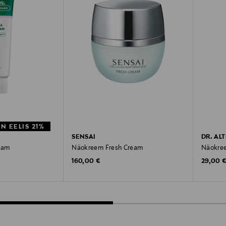
 EELIS 21%
SENSAI
DR. AL
eam
Näokreem Fresh Cream
Näokree
e
Original Price
Original
Price
160,00 €
29,00 