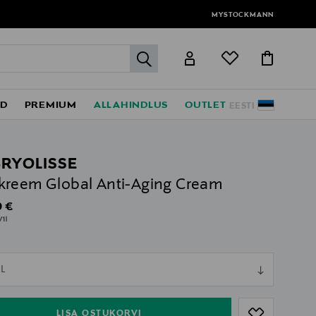
MYSTOCKMANN
label.header.go
ED
PREMIUM
ALLAHINDLUS
OUTLET
EESTI
RYOLISSE
reem Global Anti-Aging Cream
al Price
 €
/1l
ull
L
ull
LISA OSTUKORVI