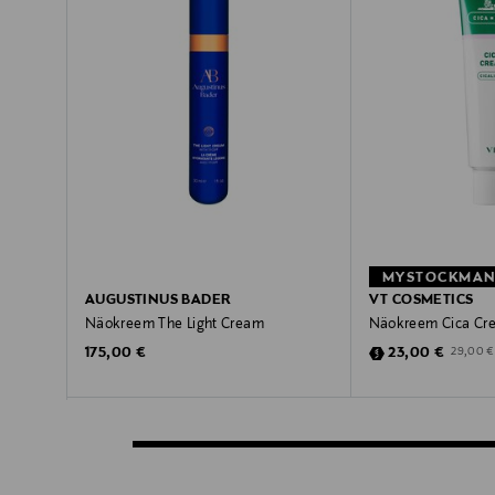
MYSTOCKMANN
AUGUSTINUS BADER
VT COSMETICS
Näokreem The Light Cream
Näokreem Cica Cr
Original Price
Discounted Pric
Original 
175,00 €
23,00 €
29,00 €