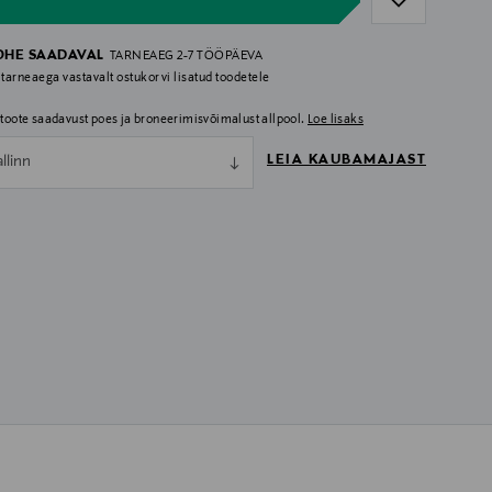
OHE SAADAVAL
TARNEAEG 2-7 TÖÖPÄEVA
 tarneaega vastavalt ostukorvi lisatud toodetele
i toote saadavust poes ja broneerimisvõimalust allpool.
Loe lisaks
LEIA KAUBAMAJAST
allinn