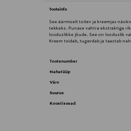
Tooteinfo
See äärmiselt toitev ja kreemjas näok
tekkeks. Punase vahtra ekstraktiga ri
looduslikke jõude. See on looduslik v
Kreem toidab, tugevdab ja taastab nahk
Tootenumber
Nahatüüp
Värv
Suurus
Koostisosad