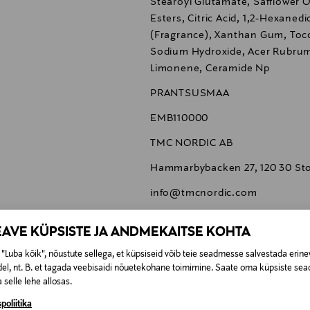
Stearoyl Glutamate, Safflower 
Esters, Citric Acid, 1,2-Hexanedi
(Fragrance), Xanthan Gum, Toc
Sodium Hydroxide, Acer Rubrum 
Limonene, Ceramide Np
PRANTSUSMAA
EMB110000
TMC NORDIC AB
Hammarbybacken 27, 120 30 St
info@tmcnordic.com
näokreem, kosmeetika, nahaho
EAVE KÜPSISTE JA ANDMEKAITSE KOHTA
"Luba kõik", nõustute sellega, et küpsiseid võib teie seadmesse salvestada erine
el, nt. B. et tagada veebisaidi nõuetekohane toimimine. Saate oma küpsiste sead
 selle lehe allosas.
poliitika
0,00 €