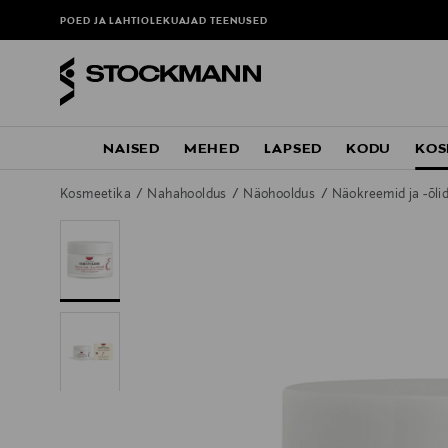
POED JA LAHTIOLEKUAJAD
TEENUSED
NAISED
MEHED
LAPSED
KODU
KOS
Kosmeetika
Nahahooldus
Näohooldus
Näokreemid ja -õli