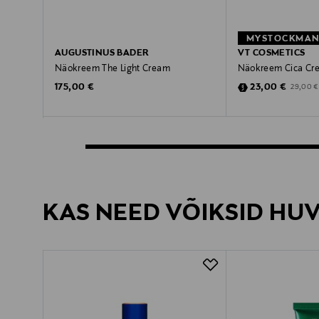
MYSTOCKMANN
AUGUSTINUS BADER
VT COSMETICS
Näokreem The Light Cream
Näokreem Cica Cr
Original Price
Discounted Pric
Original 
175,00 €
23,00 €
29,00 €
KAS NEED VÕIKSID HU