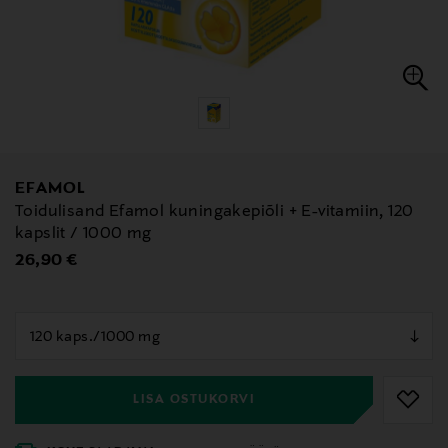
EFAMOL
Toidulisand Efamol kuningakepiõli + E-vitamiin, 120
kapslit / 1000 mg
Original Price
26,90 €
null
null
LISA OSTUKORVI