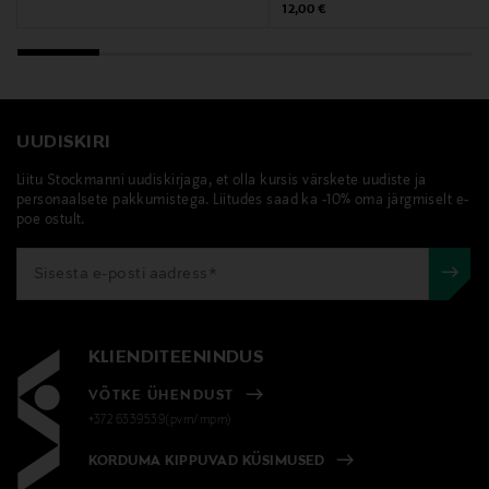
Original Price
12,00 €
Efamol, helokkiöljyvalmiste, helokkiöljy, e-vitamiini,
ravintolisä
UUDISKIRI
Liitu Stockmanni uudiskirjaga, et olla kursis värskete uudiste ja
personaalsete pakkumistega. Liitudes saad ka -10% oma järgmiselt e-
poe ostult.
KLIENDITEENINDUS
VÕTKE ÜHENDUST
+372 6339539(pvm/mpm)
KORDUMA KIPPUVAD KÜSIMUSED