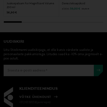
Juuksepalsam For Magnificent Volume
Denes teksapüksid
200 ml
Original Price
Discounted Price
alates
39,00 €
99,90 €
Original Price
56,90 €
UUDISKIRI
Liitu Stockmanni uudiskirjaga, et olla kursis värskete uudiste ja
personaalsete pakkumistega. Liitudes saad ka -10% oma järgmiselt e-
poe ostult.
KLIENDITEENINDUS
VÕTKE ÜHENDUST
+372 6339539(pvm/mpm)