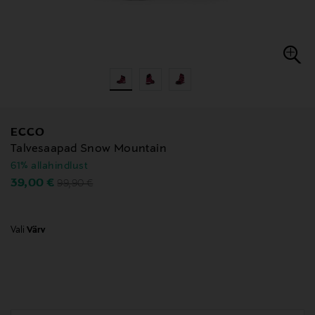
ECCO
Talvesaapad Snow Mountain
61% allahindlust
Original Price
Discounted Price
39,00 €
99,90 €
Vali
Värv