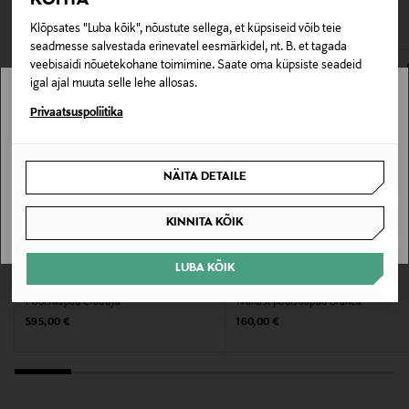
VAATASID KA
Materjal
Klõpsates "Luba kõik", nõustute sellega, et küpsiseid võib teie
100% nahk
seadmesse salvestada erinevatel eesmärkidel, nt. B. et tagada
veebisaidi nõuetekohane toimimine. Saate oma küpsiste seadeid
igal ajal muuta selle lehe allosas.
Hooldusjuhendid
Stockmann pole Sinu riigis saadaval.
Privaatsuspoliitika
Puhasta niiske lapiga. Kasuta nahale sobivaid
hooldusvahendeid.
Sinu riiki ei ole kohaletoimetamine saadaval.
NÄITA DETAILE
Värv
SAAN ARU
01667 POTTING SOIL
KINNITA KÕIK
Tootjamaa
EELIS KUPONGIGA
LUBA KÕIK
BALLY
VAGABOND
HIINA
Poolsaapad Claudya
Nahast poolsaapad Blanca
Original Price
Original Price
595,00 €
160,00 €
Valmistaja tootenumber
231303