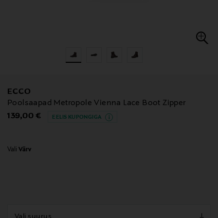
ECCO
Poolsaapad Metropole Vienna Lace Boot Zipper
Original Price
139,00 €
EELIS KUPONGIGA
Vali
Värv
null