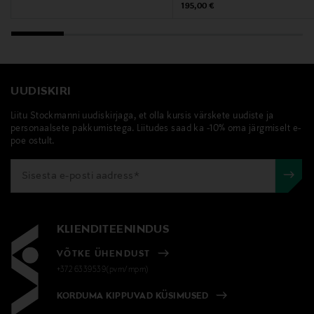
Original Price
195,00 €
UUDISKIRI
Liitu Stockmanni uudiskirjaga, et olla kursis värskete uudiste ja
personaalsete pakkumistega. Liitudes saad ka -10% oma järgmiselt e-
poe ostult.
KLIENDITEENINDUS
VÕTKE ÜHENDUST
+372 6339539(pvm/mpm)
KORDUMA KIPPUVAD KÜSIMUSED