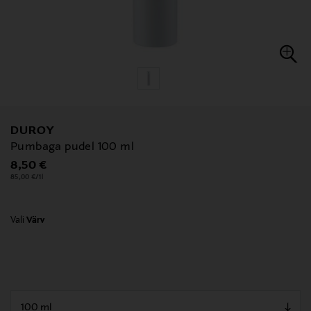
DUROY
Pumbaga pudel 100 ml
Original Price
8,50 €
85,00 €/1l
Vali
Värv
null