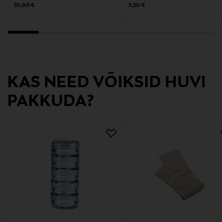
Original Price
Original Price
55,90 €
3,50 €
Tootja aadress
Bulevardi 5, 00120 Helsinki, Finland
Digitaalne aadress
KAS NEED VÕIKSID HUVI
info@duroy.fi
PAKKUDA?