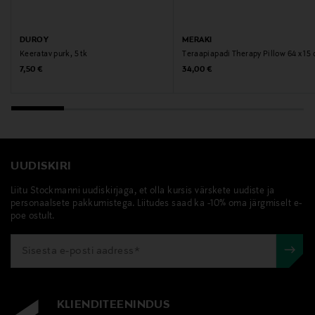
DUROY
MERAKI
Keeratav purk, 5 tk
Teraapiapadi Therapy Pillow 64 x 15
Original Price
Original Price
7,50 €
34,00 €
UUDISKIRI
Liitu Stockmanni uudiskirjaga, et olla kursis värskete uudiste ja
personaalsete pakkumistega. Liitudes saad ka -10% oma järgmiselt e-
poe ostult.
KLIENDITEENINDUS