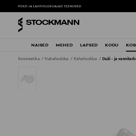
POED JA LAHTIOLEKUAJAD
TEENUSED
NAISED
MEHED
LAPSED
KODU
KOS
Kosmeetika
Nahahooldus
Kehahooldus
Duši - ja vannitar