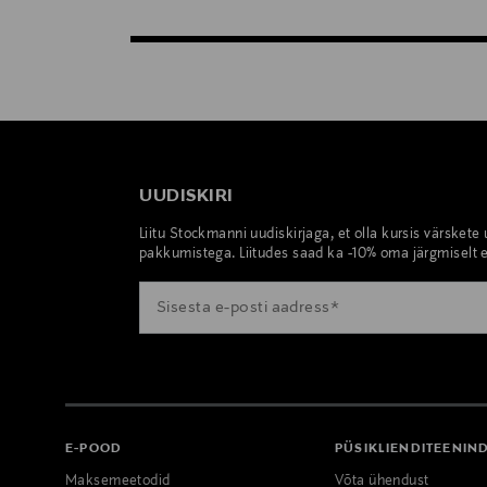
UUDISKIRI
Liitu Stockmanni uudiskirjaga, et olla kursis värskete
pakkumistega. Liitudes saad ka -10% oma järgmiselt e
E-POOD
PÜSIKLIENDITEENIN
Maksemeetodid
Võta ühendust