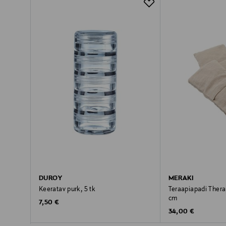
DUROY
MERAKI
Keeratav purk, 5 tk
Teraapiapadi Therap
cm
Original Price
7,50 €
Original Price
34,00 €