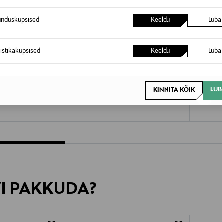
undusküpsised
Keeldu
Luba
tistikaküpsised
Keeldu
Luba
DUROY
DUROY
Pesukinnas
Käsn
LUB
KINNITA KÕIK
Original Price
Original
2,82 €
18,50 €
VI PAKKUDA?