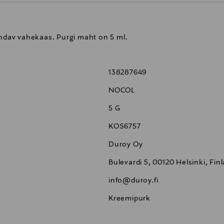
andav vahekaas. Purgi maht on 5 ml.
138287649
NOCOL
5 G
KOS6757
Duroy Oy
Bulevardi 5, 00120 Helsinki, Fin
info@duroy.fi
Kreemipurk