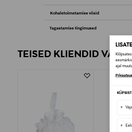
Kohaletoimetamise viisid
Kättesaamine poest
Tagastamise tingimused
Teil on õigus toodetega tutvuda ja põhjus
Tarnimine pakiautomaati või postkontoris
LISAT
saab neid tagastada ainult avamata pakend
TEISED KLIENDID VAATA
Klõpsates 
E-POE TAGASTUSED
eesmärkid
ajal muuta
Privaatsus
KÜPSIS
+
Vaj
+
Eel