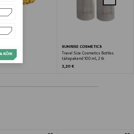
SUNRISE COSMETICS
Travel Size Cosmetics Bottles
A KÕIK
täitepakend 100 ml, 2 tk
 Price
Original Price
2,20 €