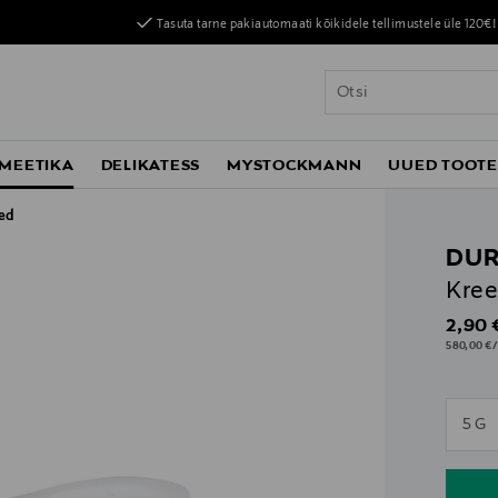
Tasuta tarne pakiautomaati kõikidele tellimustele üle 120€!
MEETIKA
DELIKATESS
MYSTOCKMANN
UUED TOOT
bed
DU
Kre
Origin
2,90 
580,00 €/
n
5 G
n