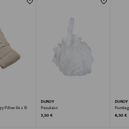
DUROY
DUROY
y Pillow 64 x 15
Pesukäsn
Pumbaga
Original Price
Original
3,50 €
8,50 €