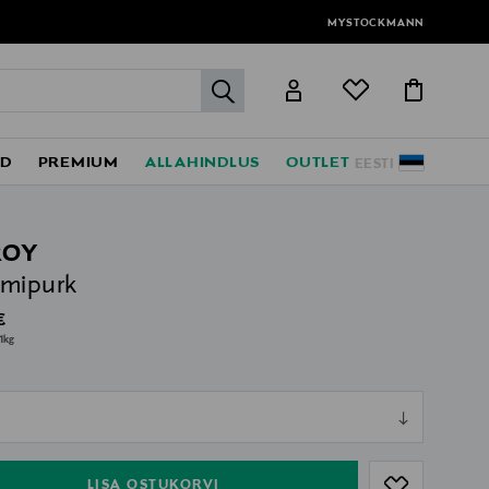
MYSTOCKMANN
label.header.go
ED
PREMIUM
ALLAHINDLUS
OUTLET
EESTI
ROY
emipurk
al Price
€
1kg
ull
ull
LISA OSTUKORVI