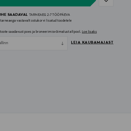
OHE SAADAVAL
TARNEAEG 2-7 TÖÖPÄEVA
 tarneaega vastavalt ostukorvi lisatud toodetele
i toote saadavust poes ja broneerimisvõimalust allpool.
Loe lisaks
LEIA KAUBAMAJAST
allinn