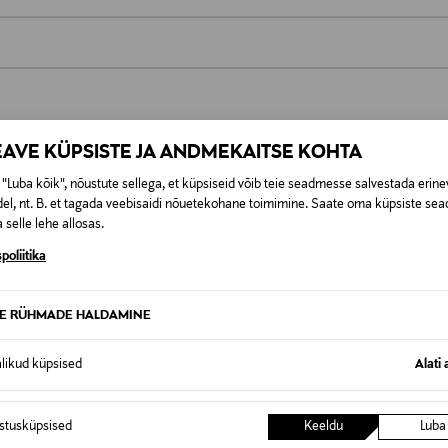
0,00 €
t esitamata lepingust taganeda 30 päeva jooksul alates kauba kättesa
0,00 € – 4,90 €
se
EAVE KÜPSISTE JA ANDMEKAITSE KOHTA
is. Tagastatavad suletud pakendis kosmeetika- ja loodustooted pea
SID KA
"Luba kõik", nõustute sellega, et küpsiseid võib teie seadmesse salvestada erine
el, nt. B. et tagada veebisaidi nõuetekohane toimimine. Saate oma küpsiste sead
 selle lehe allosas.
poliitika
TE RÜHMADE HALDAMINE
alikud küpsised
Alati 
istusküpsised
Keeldu
Luba