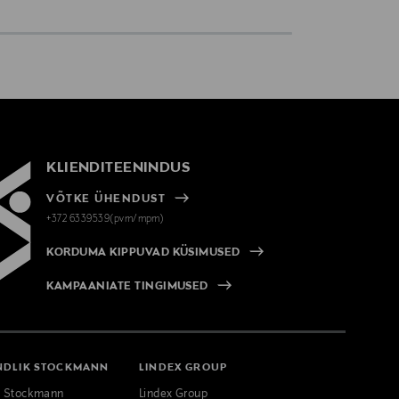
KLIENDITEENINDUS
VÕTKE ÜHENDUST
+372 6339539(pvm/mpm)
KORDUMA KIPPUVAD KÜSIMUSED
KAMPAANIATE TINGIMUSED
NDLIK STOCKMANN
LINDEX GROUP
k Stockmann
Lindex Group