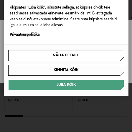
avamata originaalpakendis.
Suurus
Klõpsates "Luba kõik", nõustute sellega, et küpsiseid võib teie
E-POE TAGASTUSED
seadmesse salvestada erinevatel eesmärkidel, nt. B. et tagada
60 ml
veebisaidi nõuetekohane toimimine. Saate oma küpsiste seadeid
igal ajal muuta selle lehe allosas.
Tootjamaa
Stockmann pole Sinu riigis saadaval.
Privaatsuspoliitika
TAANI
Sinu riiki ei ole kohaletoimetamine saadaval.
Valmistaja tootenumber
NÄITA DETAILE
SAAN ARU
9001030
KINNITA KÕIK
Tootja
LUBA KÕIK
BOREAS
DR.SCHOLL'S
Transmeri Oy
Jalakreem 100 ml
Jalakreem Daily Care Foot Cream
Original Price
Original Price
9,90 €
12,00 €
Tootja aadress
Linnoitustie 2 A, 02600 Espoo, Finland
Digitaalne aadress