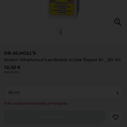
DR.SCHOLL'S
Kreem lõhenenud kandadele Active Repair K+ , 60 ml
Original Price
12,50 €
208,33 €/1l
null
null
Pole saadaval kaubamajas ja veebipoes.
LÄBIMÜÜDUD