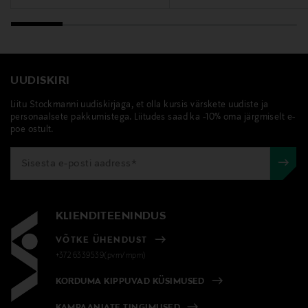
UUDISKIRI
Liitu Stockmanni uudiskirjaga, et olla kursis värskete uudiste ja
personaalsete pakkumistega. Liitudes saad ka -10% oma järgmiselt e-
poe ostult.
KLIENDITEENINDUS
VÕTKE ÜHENDUST
+372 6339539(pvm/mpm)
KORDUMA KIPPUVAD KÜSIMUSED