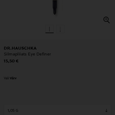
DR.HAUSCHKA
Silmapliiats Eye Definer
Original Price
15,50 €
Vali
Värv
null
null