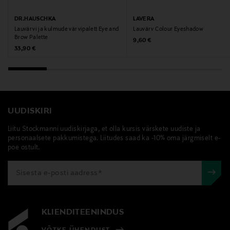
Tootjamaa
DR.HAUSCHKA
LAVERA
Lauvärvi ja kulmude värvipalett Eye and
Lauvärv Colour Eyeshadow
SAKSAMAA
Brow Palette
Original Price
9,60 €
Original Price
33,90 €
Valmistaja tootenumber
44835
Tootja
UUDISKIRI
Itu Biodyn Oy
Liitu Stockmanni uudiskirjaga, et olla kursis värskete uudiste ja
personaalsete pakkumistega. Liitudes saad ka -10% oma järgmiselt e-
Tootja aadress
poe ostult.
Asentajankatu 5, 00880 Helsinki, Finland
Digitaalne aadress
itu@itubiodyn.fi
KLIENDITEENINDUS
Märksõnad