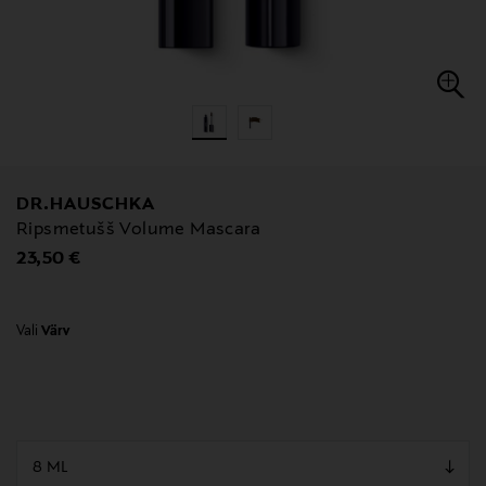
DR.HAUSCHKA
Ripsmetušš Volume Mascara
Original Price
23,50 €
Vali
Värv
null
null