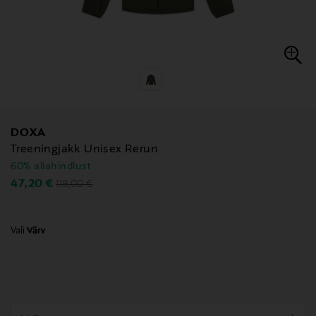
DOXA
Treeningjakk Unisex Rerun
60% allahindlust
Original Price
Discounted Price
47,20 €
119,00 €
Vali
Värv
null