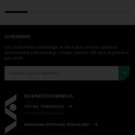
UUDISKIRI
Liitu Stockmanni uudiskirjaga, et olla kursis värskete uudiste ja
personaalsete pakkumistega. Liitudes saad ka -10% oma järgmiselt e-
poe ostult.
KLIENDITEENINDUS
VÕTKE ÜHENDUST
+372 6339539(pvm/mpm)
KORDUMA KIPPUVAD KÜSIMUSED