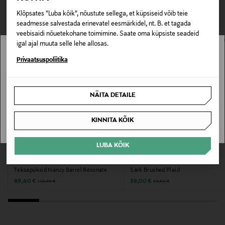
VAATASID KA
Materjal
Klõpsates "Luba kõik", nõustute sellega, et küpsiseid võib teie
seadmesse salvestada erinevatel eesmärkidel, nt. B. et tagada
90% polüamiid, 10% elastaan
veebisaidi nõuetekohane toimimine. Saate oma küpsiste seadeid
igal ajal muuta selle lehe allosas.
Hooldusjuhendid
Stockmann pole Sinu riigis saadaval.
Privaatsuspoliitika
Masinpesu 30 °C. Mitte valgendada. Trummelkuivatus
keelatud. Mitte triikida. Keemiline puhastus ja
Sinu riiki ei ole kohaletoimetamine saadaval.
pesupehmendaja kasutamine keelatud
NÄITA DETAILE
SAAN ARU
Värv
KINNITA KÕIK
28 FOREST
LUBA KÕIK
SOODUSTUS 40%
SOODUSTUS 61%
Tootjamaa
NEUW
CALVIN KLEIN JEANS
Teksapüksid Nancy Barrel Resonate
Särk Brushed Plaid
HIINA
Discounted Price
Discounted Price
Original Price
Original Price
89,40 €
39,00 €
149,90 €
99,90 €
Valmistaja tootenumber
DR1313