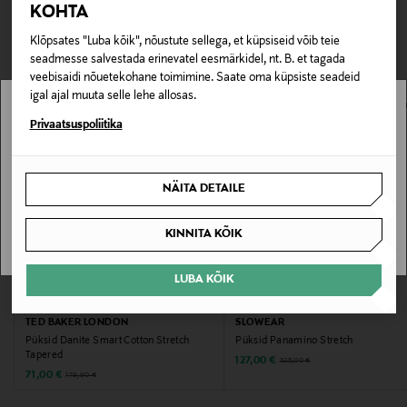
TEISED KLIENDID
KOHTA
Tarnimine pakiautomaati või postkontorisse
0,00 € – 4,90 €
Materjal
VAATASID KA
Klõpsates "Luba kõik", nõustute sellega, et küpsiseid võib teie
seadmesse salvestada erinevatel eesmärkidel, nt. B. et tagada
98% puuvill, 2% elastaan
veebisaidi nõuetekohane toimimine. Saate oma küpsiste seadeid
igal ajal muuta selle lehe allosas.
Voodri materjal
Stockmann pole Sinu riigis saadaval.
Privaatsuspoliitika
Ei
Sinu riiki ei ole kohaletoimetamine saadaval.
Hooldusjuhendid
NÄITA DETAILE
SAAN ARU
Masinpesu. Järgige toote hooldus- ja pesemisjuhiseid
hoolikalt.
KINNITA KÕIK
Pesemisjuhend
LUBA KÕIK
SOODUSTUS 61%
SOODUSTUS 61%
Masinpesu
TED BAKER LONDON
SLOWEAR
Püksid Danite Smart Cotton Stretch
Püksid Panamino Stretch
Värv
Tapered
Discounted Price
Original Price
127,00 €
325,00 €
Discounted Price
Original Price
71,00 €
179,90 €
223 0001 NAVY BLAZER