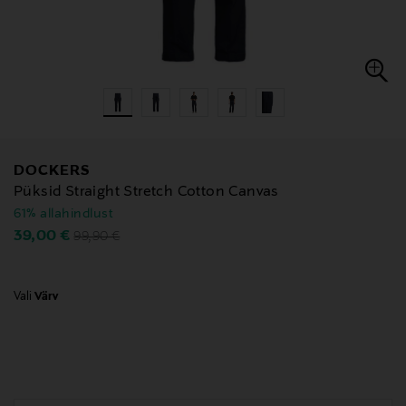
DOCKERS
Püksid Straight Stretch Cotton Canvas
61% allahindlust
Original Price
Discounted Price
39,00 €
99,90 €
Vali
Värv