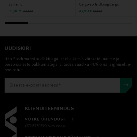
Märksõnad
Sviiter Id
Cargo-šortsid Long Cargo
Discounted Price
Discounted Price
Original Price
Original Price
59,00 €
47,90 €
149,00 €
79,95 €
püksid, cargo-püksid, puuvillased püksid, Dockers,
stretš-püksid, kangaspüksid
UUDISKIRI
Liitu Stockmanni uudiskirjaga, et olla kursis värskete uudiste ja
personaalsete pakkumistega. Liitudes saad ka -10% oma järgmiselt e-
poe ostult.
KLIENDITEENINDUS
VÕTKE ÜHENDUST
+372 6339539(pvm/mpm)