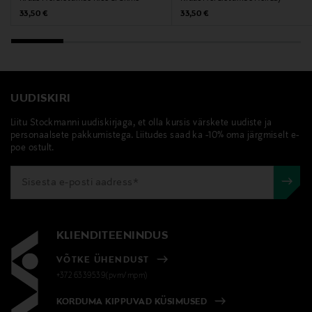
design letters, kruus, portselankruus, kohvikruus,
Original Price
Original Price
33,50 €
33,50 €
joogikruus, nordic
UUDISKIRI
Liitu Stockmanni uudiskirjaga, et olla kursis värskete uudiste ja
personaalsete pakkumistega. Liitudes saad ka -10% oma järgmiselt e-
poe ostult.
KLIENDITEENINDUS
VÕTKE ÜHENDUST
+372 6339539(pvm/mpm)
KORDUMA KIPPUVAD KÜSIMUSED