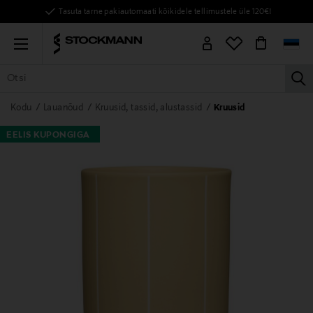
Tasuta tarne pakiautomaati kõikidele tellimustele üle 120€!
Menu
la
KÕIK TOOTED
NAISED
MEHED
LAPSED
KODU
KOSMEE
Kodu
Lauanõud
Kruusid, tassid, alustassid
Kruusid
EELIS KUPONGIGA