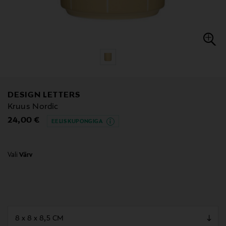
DESIGN LETTERS
Kruus Nordic
Original Price
24,00 €
EELIS KUPONGIGA
Vali
Värv
null
null