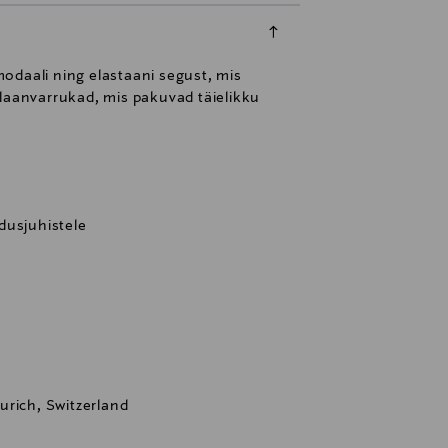
odaali ning elastaani segust, mis
glaanvarrukad, mis pakuvad täielikku
dusjuhistele
urich, Switzerland