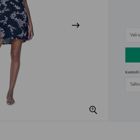
n
Vali
n
Kontroll
Talli