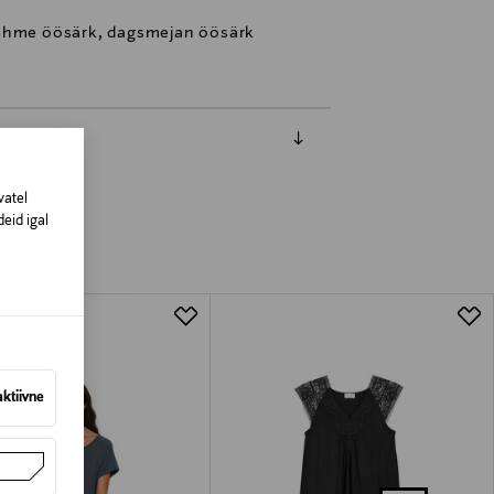
pehme öösärk, dagsmejan öösärk
vatel
eid igal
aktiivne