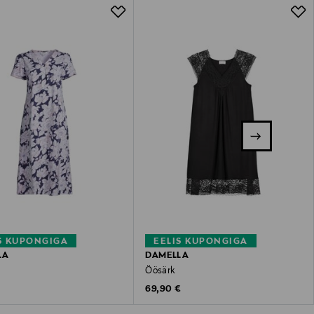
S KUPONGIGA
EELIS KUPONGIGA
LA
DAMELLA
Öösärk
 Price
Original Price
€
69,90 €