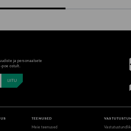
 uudiste ja personaalsete
-poe ostult.
DUS
TEENUSED
VASTUTUSTU
Meie teenused
Vastutustundli