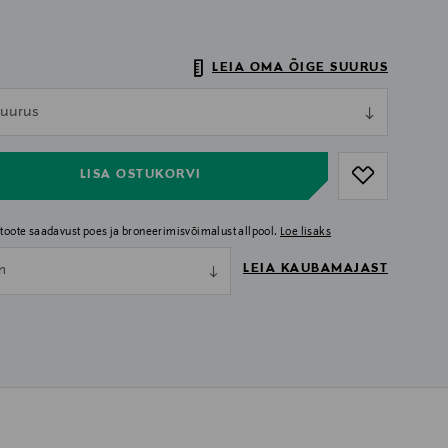
LEIA OMA ÕIGE SUURUS
ull
 suurus
ull
LISA OSTUKORVI
i toote saadavust poes ja broneerimisvõimalust allpool.
Loe lisaks
LEIA KAUBAMAJAST
nn