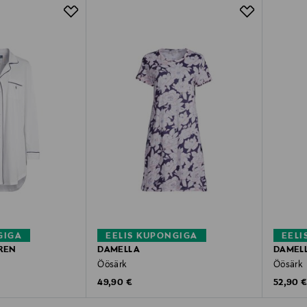
GIGA
EELIS KUPONGIGA
EELI
REN
DAMELLA
DAMEL
Öösärk
Öösärk
Original Price
Original
49,90 €
52,90 