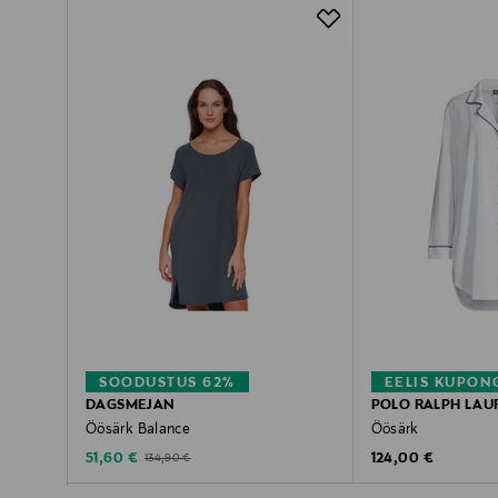
SOODUSTUS 62%
EELIS KUPON
DAGSMEJAN
POLO RALPH LAU
Öösärk Balance
Öösärk
Discounted Price
Original Price
Original Price
51,60 €
124,00 €
134,90 €