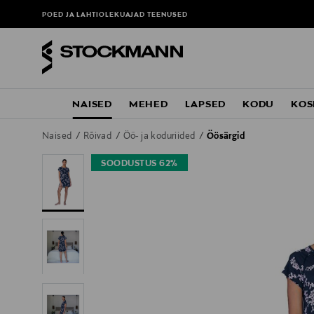
POED JA LAHTIOLEKUAJAD
TEENUSED
NAISED
MEHED
LAPSED
KODU
KOS
Naised
Rõivad
Öö- ja koduriided
Öösärgid
SOODUSTUS 62%