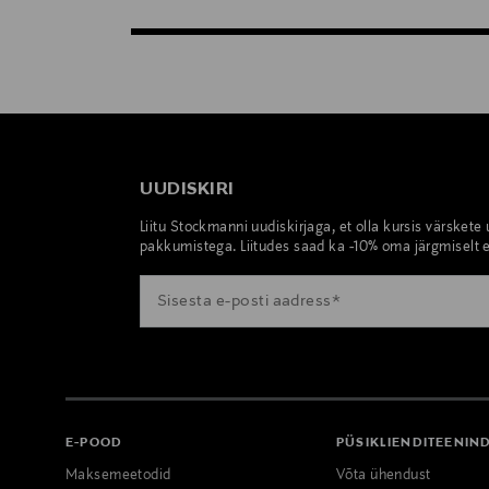
UUDISKIRI
Liitu Stockmanni uudiskirjaga, et olla kursis värskete
pakkumistega. Liitudes saad ka -10% oma järgmiselt e
E-POOD
PÜSIKLIENDITEENIN
Maksemeetodid
Võta ühendust