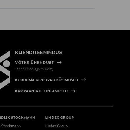
KLIENDITEENINDUS
VÕTKE ÜHENDUST
+372 6339539(pvm/mpm)
KORDUMA KIPPUVAD KÜSIMUSED
KAMPAANIATE TINGIMUSED
NDLIK STOCKMANN
LINDEX GROUP
k Stockmann
Lindex Group