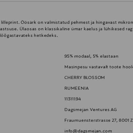
lilleprint. Öösärk on valmistatud pehmest ja hingavast mikrom
lastsuse. Ülaosas on klassikaline ümar kaelus ja lühikesed ra
 lõõgastavateks hetkedeks.
95% modaal, 5% elastaan
Masinpesu vastavalt toote hool
CHERRY BLOSSOM
RUMEENIA
11311194
Dagsmejan Ventures AG
Fraumuensterstrasse 27, 8001 Z
info@dagsmejan.com