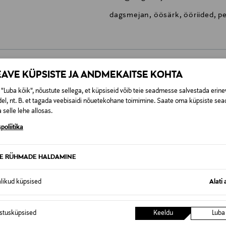
dagsmejan, öösärk, ööriided, 
EAVE KÜPSISTE JA ANDMEKAITSE KOHTA
0,00 €
"Luba kõik", nõustute sellega, et küpsiseid võib teie seadmesse salvestada erine
el, nt. B. et tagada veebisaidi nõuetekohane toimimine. Saate oma küpsiste sead
SID KA
0,00 € – 4,90 €
se
 selle lehe allosas.
poliitika
TE RÜHMADE HALDAMINE
alikud küpsised
Alati 
istusküpsised
Keeldu
Luba