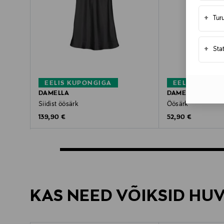
+
Tur
+
Sta
EELIS KUPONGIGA
EELIS KUPON
DAMELLA
DAMELLA
Siidist öösärk
Öösärk
Original Price
Original Price
139,90 €
52,90 €
KAS NEED VÕIKSID HU