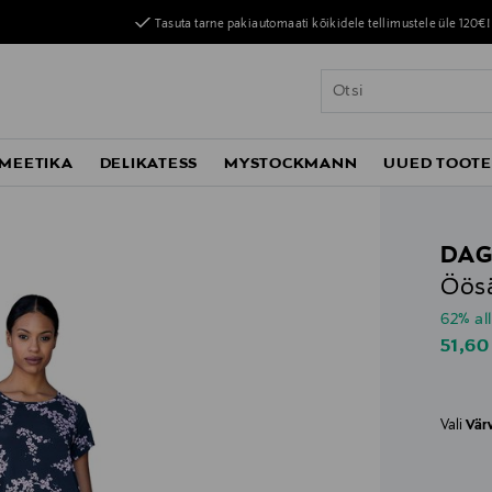
Tasuta tarne pakiautomaati kõikidele tellimustele üle 120€!
MEETIKA
DELIKATESS
MYSTOCKMANN
UUED TOOT
DAG
Öösä
62% al
Disco
51,60
Vali
Vär