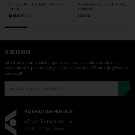
Šampoon Bio+ Energy Boost For Men
Värskendav šampoon Everyday
250 ml
Shampoo
Discounted Price
Original Price
Original Price
15,90 €
12,90 €
21,50 €
UUDISKIRI
Liitu Stockmanni uudiskirjaga, et olla kursis värskete uudiste ja
personaalsete pakkumistega. Liitudes saad ka -10% oma järgmiselt e-
poe ostult.
KLIENDITEENINDUS
VÕTKE ÜHENDUST
+372 6339539(pvm/mpm)