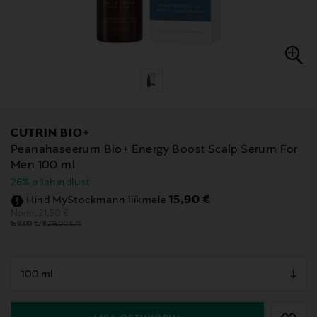
CUTRIN BIO+
Peanahaseerum Bio+ Energy Boost Scalp Serum For
Men 100 ml
26% allahindlust
Discounted Price
15,90 €
Hind MyStockmann liikmele
Original Price
21,50 €
Norm.
159,00 €/1l
215,00 €/1l
null
null