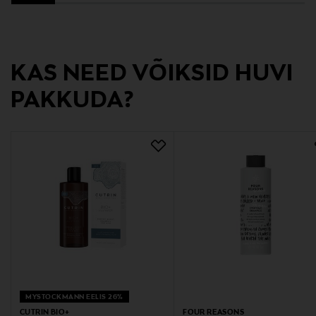
Lasikuja 2, 02780, Espoo, Finland
Digitaalne aadress
KAS NEED VÕIKSID HUVI
kuluttajapalvelu@cutrin.com
PAKKUDA?
MYSTOCKMANN EELIS 26%
CUTRIN BIO+
FOUR REASONS