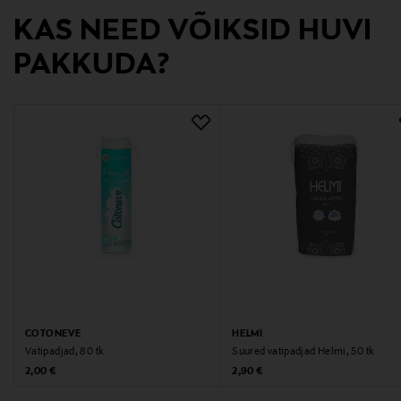
puuvillased padjakesed, meigieemaldajad,
näopuhastuspadjaksesed, puuvillased padjakesed,
KAS NEED VÕIKSID HUVI
Cotoneve
PAKKUDA?
COTONEVE
HELMI
Vatipadjad, 80 tk
Suured vatipadjad Helmi, 50 tk
Original Price
Original Price
2,00 €
2,90 €