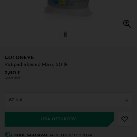
COTONEVE
Vatipadjakesed Maxi, 50 tk
Original Price
2,90 €
0,05 €/1kpl
null
null
LISA OSTUKORVI
KOHE SAADAVAL
TARNEAEG 2-7 TÖÖPÄEVA