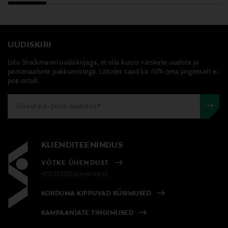
UUDISKIRI
Liitu Stockmanni uudiskirjaga, et olla kursis värskete uudiste ja
personaalsete pakkumistega. Liitudes saad ka -10% oma järgmiselt e-
poe ostult.
KLIENDITEENINDUS
VÕTKE ÜHENDUST
+372 6339539(pvm/mpm)
KORDUMA KIPPUVAD KÜSIMUSED
KAMPAANIATE TINGIMUSED