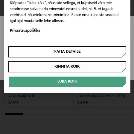
VAATASID KA
avamata originaalpakendis.
Suurus
Klõpsates "Luba kõik", nõustute sellega, et küpsiseid võib teie
seadmesse salvestada erinevatel eesmärkidel, nt. B. et tagada
60 kpl
E-POE TAGASTUSED
veebisaidi nõuetekohane toimimine. Saate oma küpsiste seadeid
igal ajal muuta selle lehe allosas.
Valmistaja tootenumber
Stockmann pole Sinu riigis saadaval.
Privaatsuspoliitika
8003350540990
Sinu riiki ei ole kohaletoimetamine saadaval.
Tootja
NÄITA DETAILE
SAAN ARU
Mirtek Oy
KINNITA KÕIK
Tootja aadress
LUBA KÕIK
Mirtek Oy, PL 87, Mittatie 18, 01301 Vantaa, Finland
COTONEVE
HELMI
Vatipadjad, 80 tk
Suured vatipadjad Helmi, 50 tk
Digitaalne aadress
Original Price
Original Price
2,00 €
2,90 €
myynti@mirtek.fi
Märksõnad