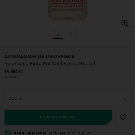
COMPAGNIE DE PROVENCE
Vedelseep Extra Pur Wild Rose, 300 ml
Original Price
15,90 €
53,00 €/1l
null
null
LISA OSTUKORVI
KOHE SAADAVAL
TARNEAEG 2-7 TÖÖPÄEVA