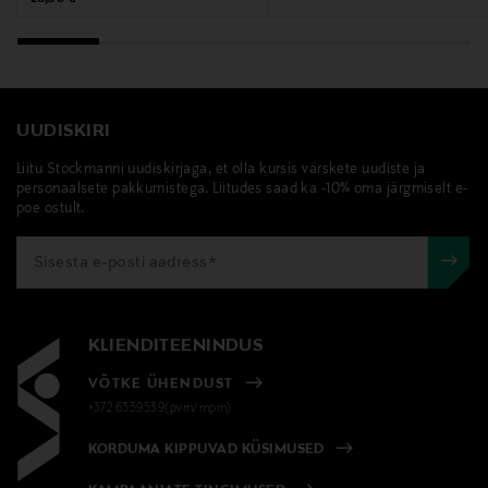
UUDISKIRI
Liitu Stockmanni uudiskirjaga, et olla kursis värskete uudiste ja
personaalsete pakkumistega. Liitudes saad ka -10% oma järgmiselt e-
poe ostult.
KLIENDITEENINDUS
VÕTKE ÜHENDUST
+372 6339539(pvm/mpm)
KORDUMA KIPPUVAD KÜSIMUSED