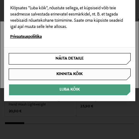
VAATASID KA
131580310
avamata originaalpakendis.
Klõpsates "Luba kõik", nõustute sellega, et küpsiseid võib teie
E-POE TAGASTUSED
seadmesse salvestada erinevatel eesmärkidel, nt. B. et tagada
Materjal
veebisaidi nõuetekohane toimimine. Saate oma küpsiste seadeid
Taaskasutatavast plastikust pakend
igal ajal muuta selle lehe allosas.
Stockmann pole Sinu riigis saadaval.
Privaatsuspoliitika
Suurus
Sinu riiki ei ole kohaletoimetamine saadaval.
300 ml
NÄITA DETAILE
SAAN ARU
Tootjamaa
KINNITA KÕIK
PRANTSUSMAA
LUBA KÕIK
Valmistaja tootenumber
RITUALS
COMPAGNIE DE PROVENCE
Vedelseep, täitepakend Wild Fig Refill
Vedelseep Marseille 495 ml
PF0101SL300RO
Hand Wash Lightweight
Original Price
23,90 €
Original Price
20,90 €
Tootja
COMPAGNIE DE PROVENCE