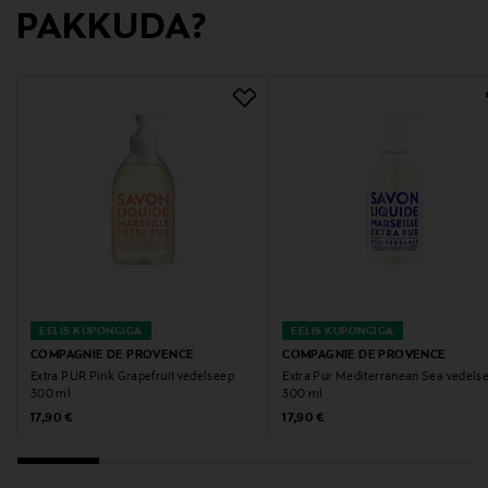
Tootja
PAKKUDA?
COMPAGNIE DE PROVENCE
Tootja aadress
COMPAGNIE DE PROVENCE, 18 Rue Louis Astouin,
13002 Marseille, France
Digitaalne aadress
info@compagniedeprovence.com
Märksõnad
EELIS KUPONGIGA
EELIS KUPONGIGA
Seep, käteseep, Marseille seep
COMPAGNIE DE PROVENCE
COMPAGNIE DE PROVENCE
Extra PUR Pink Grapefruit vedelseep
Extra Pur Mediterranean Sea vedels
300 ml
300 ml
Original Price
Original Price
17,90 €
17,90 €