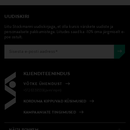
UUDISKIRI
Liitu Stockmanni uudiskirjaga, et olla kursis värskete uudiste ja
personaalsete pakkumistega. Liitudes saad ka -10% oma järgmiselt e-
poe ostult.
KLIENDITEENINDUS
VÕTKE ÜHENDUST
+372 6339539(pvm/mpm)
KORDUMA KIPPUVAD KÜSIMUSED
KAMPAANIATE TINGIMUSED
NÄITA ROHKEM