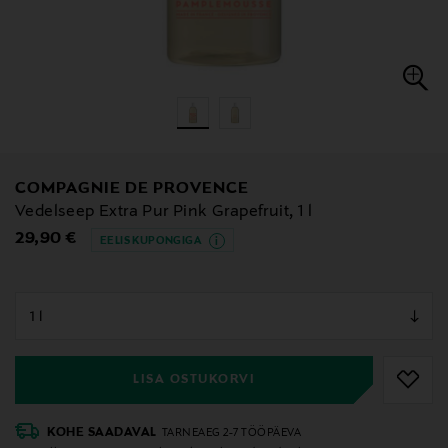
COMPAGNIE DE PROVENCE
Vedelseep Extra Pur Pink Grapefruit, 1 l
Original Price
29,90 €
EELIS KUPONGIGA
null
null
LISA OSTUKORVI
KOHE SAADAVAL
TARNEAEG 2-7 TÖÖPÄEVA