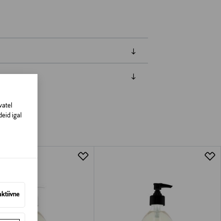
amisest. Suletud pakendis toodete puhul
vad olema avamata originaalpakendis.
vatel
eid igal
aktiivne