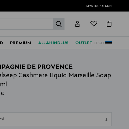
MYSTOCKMANN
label.header.go
ED
PREMIUM
ALLAHINDLUS
OUTLET
EESTI
PAGNIE DE PROVENCE
lseep Cashmere Liquid Marseille Soap
 ml
al Price
 €
l
ull
ml
ull