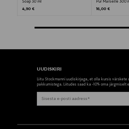
Soap 30 ml
Pur Marseille 300 
Original Price
Original Price
4,90 €
16,00 €
UUDISKIRI
Liitu Stockmanni uudiskirjaga, et olla kursis värskete
pakkumistega. Liitudes saad ka -10% oma järgmiselt e