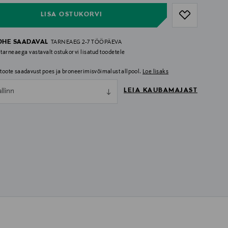
LISA OSTUKORVI
OHE SAADAVAL
TARNEAEG 2-7 TÖÖPÄEVA
 tarneaega vastavalt ostukorvi lisatud toodetele
i toote saadavust poes ja broneerimisvõimalust allpool.
Loe lisaks
LEIA KAUBAMAJAST
allinn