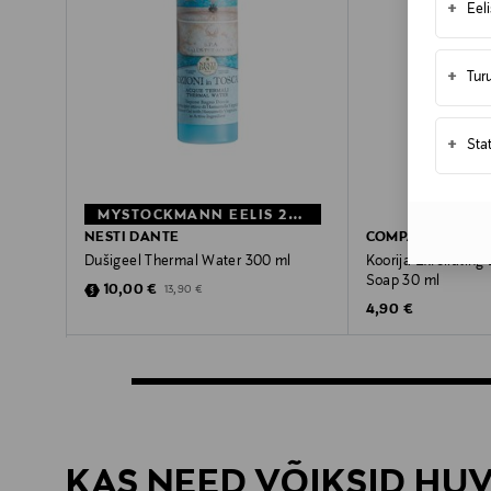
+
Eel
+
Tur
+
Sta
MYSTOCKMANN EELIS 28%
NESTI DANTE
COMPAGNIE DE 
Dušigeel Thermal Water 300 ml
Koorija Exfoliating 
Soap 30 ml
Discounted Price
Original Price
10,00 €
13,90 €
Original Price
4,90 €
KAS NEED VÕIKSID HU