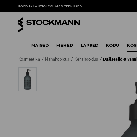
POED JA LAHTIOLEKUAJAD
TEENUSED
NAISED
MEHED
LAPSED
KODU
KOS
Kosmeetika
Nahahooldus
Kehahooldus
Dušigeelid & vann