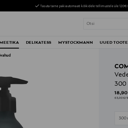
Tasuta tarne pakiautomaati kõikidele tellimustele üle 120€!
MEETIKA
DELIKATESS
MYSTOCKMANN
UUED TOOT
ivahud
COM
Vede
300
Origin
18,90
63,00 €/1
n
300 
n