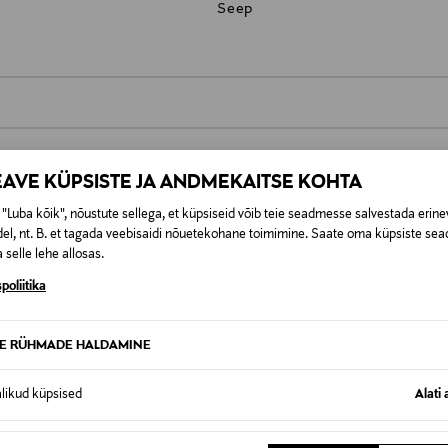
Seep
0,00 €
EAVE KÜPSISTE JA ANDMEKAITSE KOHTA
t esitamata lepingust taganeda 30 päeva jooksul alates kauba kättesa
0,00 € – 4,90 €
se
is. Tagastatavad suletud pakendis kosmeetika- ja loodustooted pea
"Luba kõik", nõustute sellega, et küpsiseid võib teie seadmesse salvestada erine
SID KA
el, nt. B. et tagada veebisaidi nõuetekohane toimimine. Saate oma küpsiste sead
 selle lehe allosas.
poliitika
TE RÜHMADE HALDAMINE
alikud küpsised
Alati 