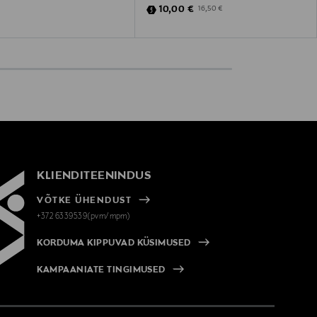
Discounted Price
Original Price
10,00 €
16,50 €
 Price
KLIENDITEENINDUS
VÕTKE ÜHENDUST
+372 6339539(pvm/mpm)
KORDUMA KIPPUVAD KÜSIMUSED
KAMPAANIATE TINGIMUSED