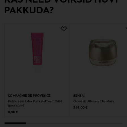
KAS NEED VÕIKSID HUVI
PAKKUDA?
Märksõnad
kätekreem
COMPAGNIE DE PROVENCE
SENSAI
Kätekreem Extra Pur kätekreem Wild
Öömask Ultimate The Mask
Rose 30 ml
Original Price
548,00 €
Original Price
8,90 €