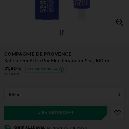
COMPAGNIE DE PROVENCE
Kätekreem Extra Pur Mediterranean Sea, 100 ml
Original Price
21,90 €
EELIS KUPONGIGA
219,00 €/1l
null
null
LISA OSTUKORVI
KOHE SAADAVAL
TARNEAEG 2-7 TÖÖPÄEVA