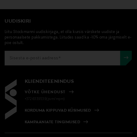
UUDISKIRI
Liitu Stockmanni uudiskirjaga, et olla kursis värskete uudiste ja
personaalsete pakkumistega. Liitudes saad ka -10% oma järgmiselt e-
poe ostult.
KLIENDITEENINDUS
VÕTKE ÜHENDUST
+372 6339539(pvm/mpm)
KORDUMA KIPPUVAD KÜSIMUSED
KAMPAANIATE TINGIMUSED