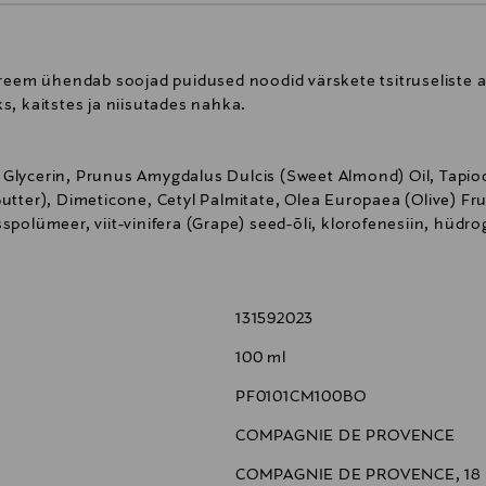
kreem ühendab soojad puidused noodid värskete tsitruseliste
, kaitstes ja niisutades nahka.
l, Glycerin, Prunus Amygdalus Dulcis (Sweet Almond) Oil, Tapioc
tter), Dimeticone, Cetyl Palmitate, Olea Europaea (Olive) Frui
polümeer, viit-vinifera (Grape) seed-õli, klorofenesiin, hüdro
mEDTA, Mel (Honey), O-Cymen-5-Ol, pentaerütritüül-tetra-Di-T
etüül-Ionoon, bensüülsalitsülaat, kumariin, Helianthus Annuus
iumsorbaat
131592023
100 ml
PF0101CM100BO
COMPAGNIE DE PROVENCE
COMPAGNIE DE PROVENCE, 18 Rue