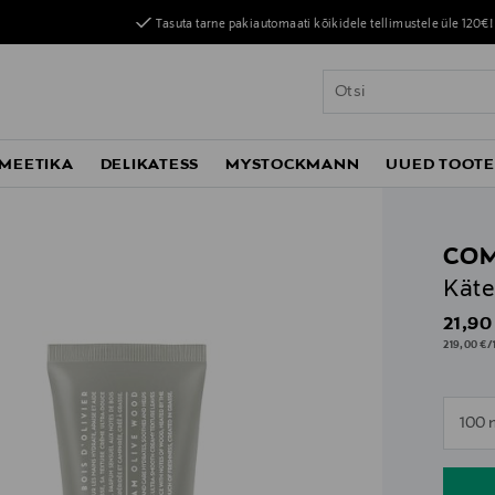
Tasuta tarne pakiautomaati kõikidele tellimustele üle 120€!
MEETIKA
DELIKATESS
MYSTOCKMANN
UUED TOOT
COM
Käte
Origin
21,90
219,00 €/1
n
100 
n