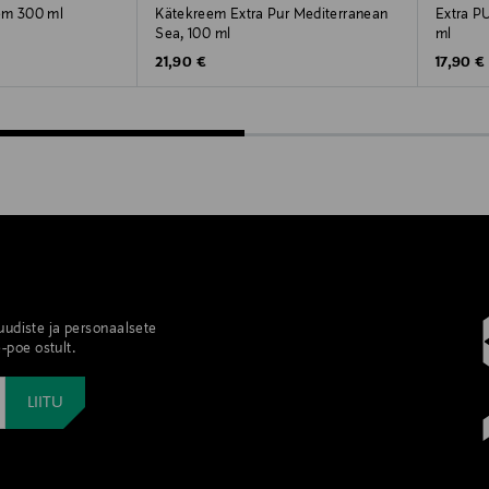
em 300 ml
Kätekreem Extra Pur Mediterranean
Extra P
Sea, 100 ml
ml
Original Price
Original
21,90 €
17,90 €
 uudiste ja personaalsete
-poe ostult.