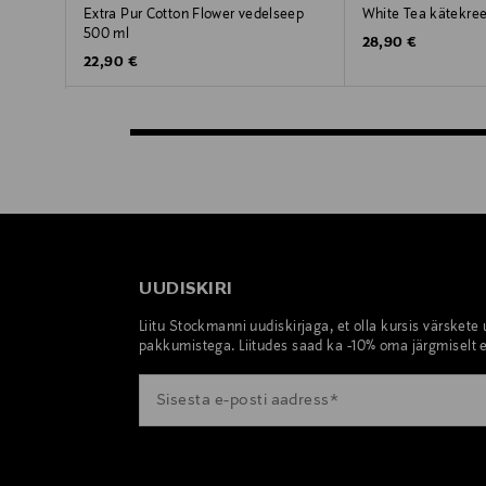
Extra Pur Cotton Flower vedelseep
White Tea kätekre
500 ml
Original Price
28,90 €
Original Price
22,90 €
UUDISKIRI
Liitu Stockmanni uudiskirjaga, et olla kursis värskete
pakkumistega. Liitudes saad ka -10% oma järgmiselt e