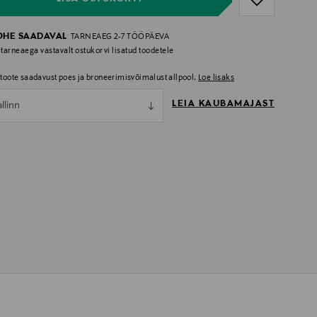
OHE SAADAVAL
TARNEAEG 2-7 TÖÖPÄEVA
 tarneaega vastavalt ostukorvi lisatud toodetele
i toote saadavust poes ja broneerimisvõimalust allpool.
Loe lisaks
LEIA KAUBAMAJAST
allinn