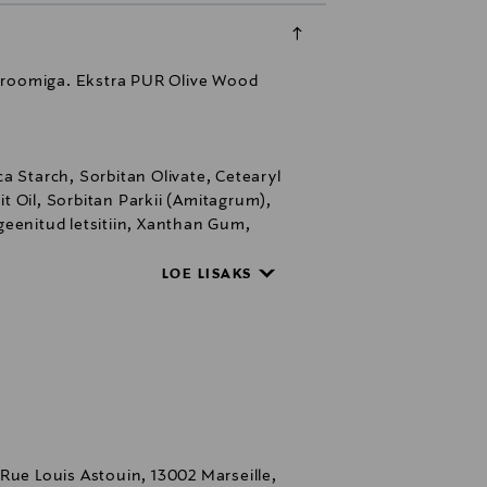
 aroomiga. Ekstra PUR Olive Wood
a Starch, Sorbitan Olivate, Cetearyl
t Oil, Sorbitan Parkii (Amitagrum),
geenitud letsitiin, Xanthan Gum,
-Butyl, tofherüül-atsetaat,
 (päevalill) Seed Oil, Tocopherol,
LOE LISAKS
 Louis Astouin, 13002 Marseille,