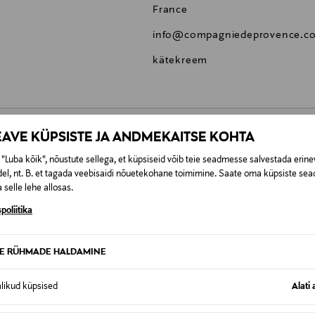
France
info@compagniedeprovence.c
kätekreem
EAVE KÜPSISTE JA ANDMEKAITSE KOHTA
0,00 €
"Luba kõik", nõustute sellega, et küpsiseid võib teie seadmesse salvestada erine
el, nt. B. et tagada veebisaidi nõuetekohane toimimine. Saate oma küpsiste sead
SID KA
 selle lehe allosas.
0,00 € – 4,90 €
se
poliitika
TE RÜHMADE HALDAMINE
alikud küpsised
Alati 