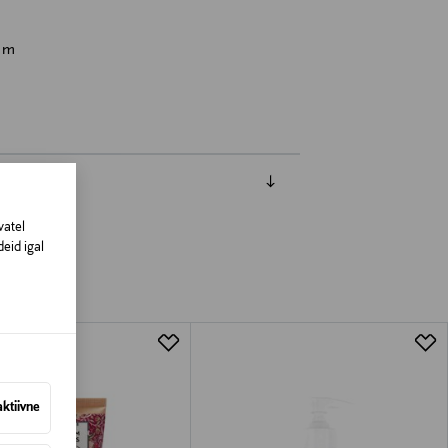
om
vatel
eid igal
aktiivne