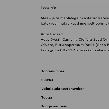
Tooteinfo
Mee - ja taimeõlidega rikastatud käte
kätekreem jätab käed imeliselt pehmeks
Koostisosad:
Aqua (vesi), Camellia Oleifera Seed Oi
Olivate, Butyrospermum Parkii (Shea Bu
Frinagrum C10-30 Alküül-akrülaat-kross
Aloe Barbadensis Leaf Juice, dinaatriu
metüülsilenool, Limonool, ol, Alfa-Iom
Mimosa Tenuiflora Bark Extract, Kaal
Tootenumber
Suurus
Valmistaja tootenumber
Tootja
Tootja aadress