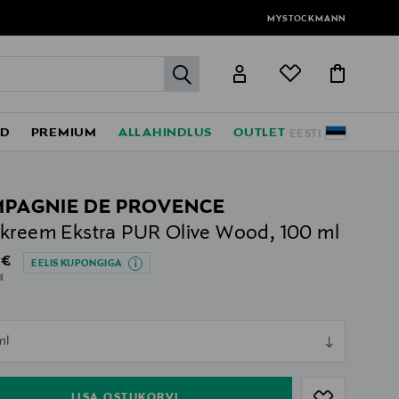
MYSTOCKMANN
label.header.go
ED
PREMIUM
ALLAHINDLUS
OUTLET
EESTI
PAGNIE DE PROVENCE
kreem Ekstra PUR Olive Wood, 100 ml
al Price
 €
EELIS KUPONGIGA
l
ull
ml
ull
LISA OSTUKORVI