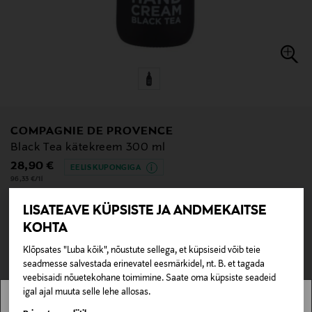
COMPAGNIE DE PROVENCE
Black Tea kätekreem 300 ml
Original Price
28,90 €
EELIS KUPONGIGA
96,33 €/1l
LISATEAVE KÜPSISTE JA ANDMEKAITSE
KOHTA
null
Klõpsates "Luba kõik", nõustute sellega, et küpsiseid võib teie
null
Pole saadaval kaubamajas ja veebipoes.
seadmesse salvestada erinevatel eesmärkidel, nt. B. et tagada
veebisaidi nõuetekohane toimimine. Saate oma küpsiste seadeid
LÄBIMÜÜDUD
igal ajal muuta selle lehe allosas.