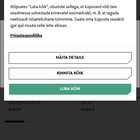
Klõpsates "Luba kõik", nõustute sellega, et küpsiseid võib teie
E-POE TAGASTUSED
Värv
seadmesse salvestada erinevatel eesmärkidel, nt. B. et tagada
veebisaidi nõuetekohane toimimine. Saate oma küpsiste seadeid
NOCOL
igal ajal muuta selle lehe allosas.
Stockmann pole Sinu riigis saadaval.
Privaatsuspoliitika
Suurus
50 ml
Sinu riiki ei ole kohaletoimetamine saadaval.
NÄITA DETAILE
Valmistaja tootenumber
SAAN ARU
KINNITA KÕIK
CW579&nbsp;
LUBA KÕIK
Tootja
FOUR REASONS
ORIBE
Juuksesprei No Nothing Sensitive
Juuksesprei Dry Heat Protection Spr
BYWE AB
Styling Mist, 250 ml
250 ml
Original Price
Original Price
16,90 €
49,90 €
Tootja aadress
August Barks Gata 1, 421 32 Västra Frölunda, Sweden