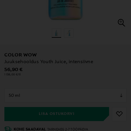
COLOR WOW
Juuksehooldus Youth Juice, intensiivne
Original Price
56,90 €
1 138,00 €/1l
null
null
LISA OSTUKORVI
KOHE SAADAVAL
TARNEAEG 2-7 TÖÖPÄEVA