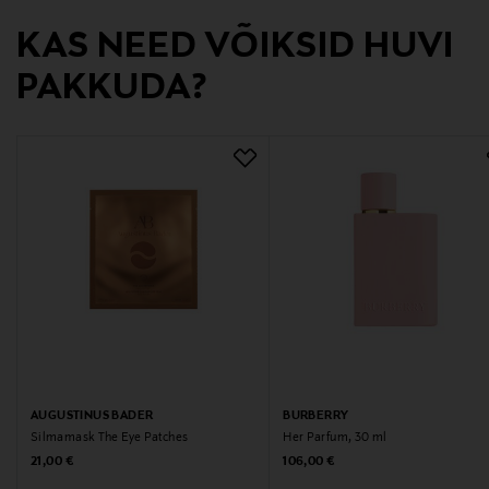
Digitaalne aadress
KAS NEED VÕIKSID HUVI
info@bywe.com
PAKKUDA?
Märksõnad
juuksehooldus, kollageen, juuste väljalangemine,
Color Wow
AUGUSTINUS BADER
BURBERRY
Silmamask The Eye Patches
Her Parfum, 30 ml
Original Price
Original Price
21,00 €
106,00 €