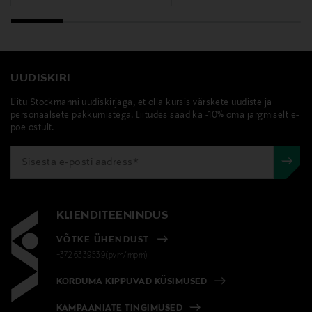
UUDISKIRI
Liitu Stockmanni uudiskirjaga, et olla kursis värskete uudiste ja
personaalsete pakkumistega. Liitudes saad ka -10% oma järgmiselt e-
poe ostult.
KLIENDITEENINDUS
VÕTKE ÜHENDUST
+372 6339539(pvm/mpm)
KORDUMA KIPPUVAD KÜSIMUSED
KAMPAANIATE TINGIMUSED