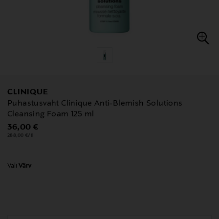
CLINIQUE
Puhastusvaht Clinique Anti-Blemish Solutions
Cleansing Foam 125 ml
Original Price
36,00 €
288,00 €/1l
Vali
Värv