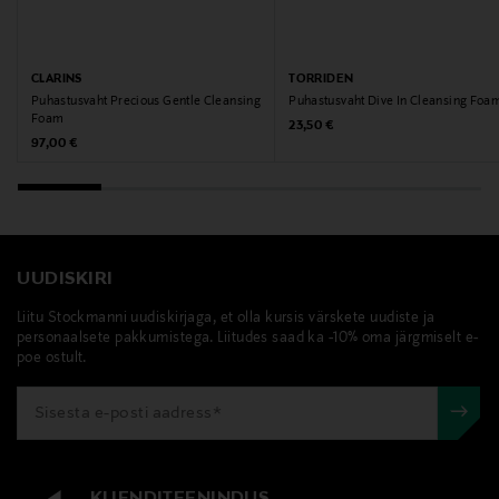
ÜHENDKUNINGRIIK
Tootja
CLARINS
TORRIDEN
Puhastusvaht Precious Gentle Cleansing
Puhastusvaht Dive In Cleansing Foa
Estee Lauder Finland Oy
Foam
Original Price
23,50 €
Original Price
97,00 €
Tootja aadress
Hämeentie 15, 00500, Helsinki, Finland
Digitaalne aadress
UUDISKIRI
csfinland@fi.estee.com
Liitu Stockmanni uudiskirjaga, et olla kursis värskete uudiste ja
personaalsete pakkumistega. Liitudes saad ka -10% oma järgmiselt e-
Märksõnad
poe ostult.
Clinique, puhastusvaht, vahutav puhastusvahend
KLIENDITEENINDUS