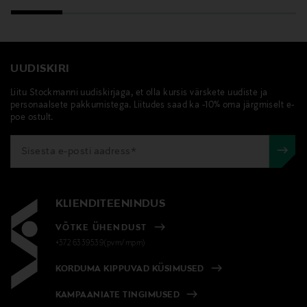
clinique, kasvovesi, kasvovesi kuivalle iholle,
kasvovesi sekaiholle
UUDISKIRI
Liitu Stockmanni uudiskirjaga, et olla kursis värskete uudiste ja
personaalsete pakkumistega. Liitudes saad ka -10% oma järgmiselt e-
poe ostult.
KLIENDITEENINDUS
VÕTKE ÜHENDUST
+372 6339539(pvm/mpm)
KORDUMA KIPPUVAD KÜSIMUSED
KAMPAANIATE TINGIMUSED