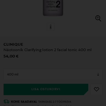
CLINIQUE
Näotoonik Clarifying lotion 2 facial tonic 400 ml
Original Price
54,00 €
null
null
LISA OSTUKORVI
KOHE SAADAVAL
TARNEAEG 2-7 TÖÖPÄEVA