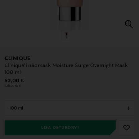
CLINIQUE
Clinique'i näomask Moisture Surge Overnight Mask
100 ml
Original Price
52,00 €
520,00 €/1l
null
null
LISA OSTUKORVI