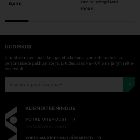
Firming Hydrogel Mask
Tocopheryl Acetate, Caprylyl Glycol, Sodium
Original Price
13,90 €
Original Price
10,00 €
Hyaluronate, Hexylene Glycol, Carbomer, Potassium
Hydroxide, Dextrin, Disodium Edta, Phenoxyethanol,
Red 4 (Ci 14700), Yellow 5 (Ci 19140)
Tootjamaa
UUDISKIRI
BELGIA
Liitu Stockmanni uudiskirjaga, et olla kursis värskete uudiste ja
personaalsete pakkumistega. Liitudes saad ka -10% oma järgmiselt e-
Tootja
poe ostult.
Estee Lauder Finland Oy
Tootja aadress
Hämeentie 15, 00500, Helsinki, Finland
KLIENDITEENINDUS
Digitaalne aadress
VÕTKE ÜHENDUST
+372 6339539(pvm/mpm)
csfinland@fi.estee.com
KORDUMA KIPPUVAD KÜSIMUSED