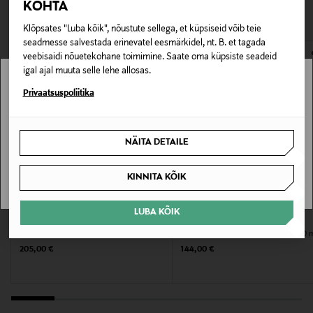
VAATASID KA
KOHTA
avamata originaalpakendis.
Klõpsates "Luba kõik", nõustute sellega, et küpsiseid võib teie
Pakendi suurus
E-POE TAGASTUSED
seadmesse salvestada erinevatel eesmärkidel, nt. B. et tagada
100 ml
veebisaidi nõuetekohane toimimine. Saate oma küpsiste seadeid
igal ajal muuta selle lehe allosas.
Omadus
Stockmann pole Sinu riigis saadaval.
Privaatsuspoliitika
Lõhnavaba
Sinu riiki ei ole kohaletoimetamine saadaval.
NÄITA DETAILE
Nahatüüp
SAAN ARU
Kõik nahatüübid
KINNITA KÕIK
Kategooria
LUBA KÕIK
AUGUSTINUS BADER
SISLEY
Näomask
Näomask The Face Cream Mask
Näomask Velvet Sleeping Mask 60 
Original Price
Original Price
205,00 €
144,00 €
Lõhnatu
Jah