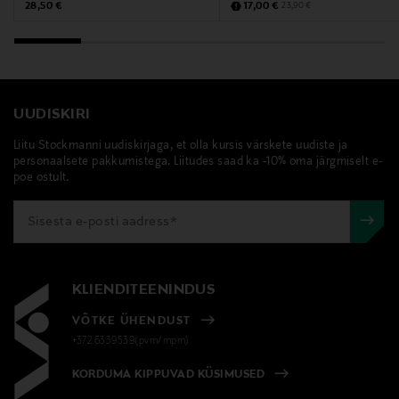
Original Price
Discounted Price
Original Price
28,50 €
17,00 €
23,90 €
Tootja aadress
5–7–9 rue du Commandant Pilot, 92200 Neuilly-sur-
Seine, France
UUDISKIRI
Digitaalne aadress
Liitu Stockmanni uudiskirjaga, et olla kursis värskete uudiste ja
https://www.clarins.fi/Asiakaspalvelu-OtaYhteytta/
personaalsete pakkumistega. Liitudes saad ka -10% oma järgmiselt e-
poe ostult.
Märksõnad
Clarins, silmaümbruskreem, näohooldus
KLIENDITEENINDUS
VÕTKE ÜHENDUST
+372 6339539(pvm/mpm)
KORDUMA KIPPUVAD KÜSIMUSED