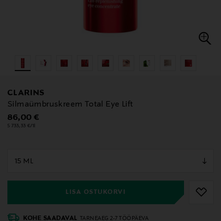
CLARINS
Silmaümbruskreem Total Eye Lift
Original Price
86,00 €
5 733,33 €/1l
null
null
LISA OSTUKORVI
KOHE SAADAVAL
TARNEAEG 2-7 TÖÖPÄEVA