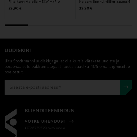
Filterkann Marella ME4W MxPro
Keraamiline kohvifilter, suurus 6
cilio, kohvifilter, filtrilehter, keraamiline filter,
Original Price
Original Price
29,90 €
29,90 €
kohvitarvik
UUDISKIRI
Liitu Stockmanni uudiskirjaga, et olla kursis värskete uudiste ja
personaalsete pakkumistega. Liitudes saad ka -10% oma järgmiselt e-
poe ostult.
KLIENDITEENINDUS
VÕTKE ÜHENDUST
+372 6339539(pvm/mpm)