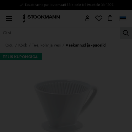
Tasuta tarne pakiautomaati kõikidele tellimustele üle 120€!
Menu
la
KÕIK TOOTED
NAISED
MEHED
LAPSED
KODU
KOSMEE
Kodu
Köök
Tee, kohv ja vesi
Veekannud ja -pudelid
EELIS KUPONGIGA