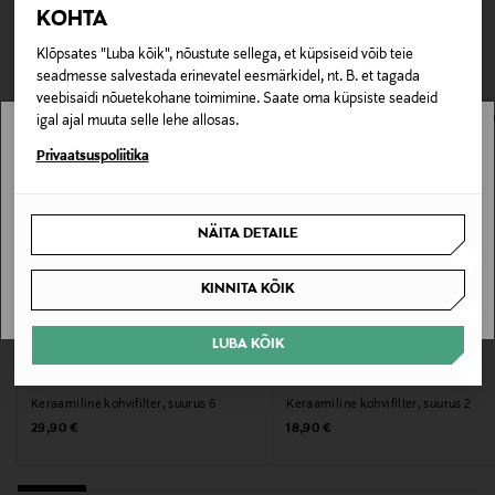
TEISED KLIENDID
Tarnimine pakiautomaati või postkontorisse
KOHTA
sisaldab ühte keraamilist filtrit.
LOE LISAKS
0,00 € – 4,90 €
VAATASID KA
Klõpsates "Luba kõik", nõustute sellega, et küpsiseid võib teie
Tootenumber
seadmesse salvestada erinevatel eesmärkidel, nt. B. et tagada
veebisaidi nõuetekohane toimimine. Saate oma küpsiste seadeid
178227650
igal ajal muuta selle lehe allosas.
Stockmann pole Sinu riigis saadaval.
Privaatsuspoliitika
Materjal
Keraamika
Sinu riiki ei ole kohaletoimetamine saadaval.
NÄITA DETAILE
Hooldusjuhendid
SAAN ARU
Nõudepesumasinas pestav
KINNITA KÕIK
Värv
LUBA KÕIK
EELIS KUPONGIGA
EELIS KUPONGIGA
WHITE
CILIO
CILIO
Keraamiline kohvifilter, suurus 6
Keraamiline kohvifilter, suurus 2
Original Price
Original Price
29,90 €
18,90 €
Suurus
10 cm dia.