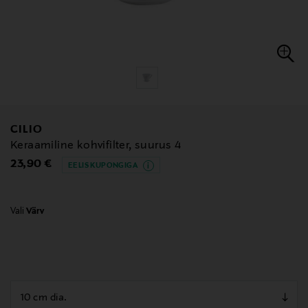
CILIO
Keraamiline kohvifilter, suurus 4
Original Price
23,90 €
EELIS KUPONGIGA
Vali
Värv
null
null