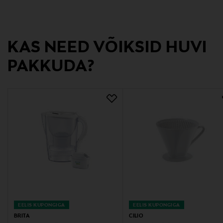
Tootjamaa
HIINA
KAS NEED VÕIKSID HUVI
Valmistaja tootenumber
PAKKUDA?
104943
Tootja
Decanter Oy
Tootja aadress
Decanter Oy, Yrjönkatu 34, 00100 Helsinki
Digitaalne aadress
decanter@decanter.fi
EELIS KUPONGIGA
EELIS KUPONGIGA
BRITA
CILIO
Märksõnad