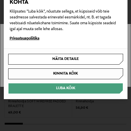
KOHTA
0,00 € – 4,90 €
Materjal
VAATASID KA
Klõpsates "Luba kõik", nõustute sellega, et küpsiseid võib teie
65% polüamiid, 35% elastaan
seadmesse salvestada erinevatel eesmärkidel, nt. B. et tagada
veebisaidi nõuetekohane toimimine. Saate oma küpsiste seadeid
Hooldusjuhendid
igal ajal muuta selle lehe allosas.
Soovitatav käsipesu
Stockmann pole Sinu riigis saadaval.
Privaatsuspoliitika
Värv
Sinu riiki ei ole kohaletoimetamine saadaval.
NÄITA DETAILE
094 FLUOR PINK
SAAN ARU
KINNITA KÕIK
Tootjamaa
VIETNAM
LUBA KÕIK
EELIS KUPONGIGA
EELIS KUPONGIGA
CHANTELLE
TRIUMPH
Valmistaja tootenumber
Rinnahoidja SOFT WIREFREE PADDED
Rinnahoidja
BRALETTE
C26BQB
Original Price
56,90 €
Original Price
49,00 €
Tootja