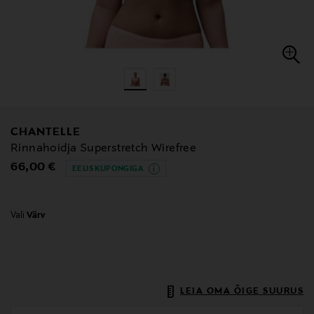
CHANTELLE
Rinnahoidja Superstretch Wirefree
Original Price
66,00 €
EELIS KUPONGIGA
Vali
Värv
LEIA OMA ÕIGE SUURUS