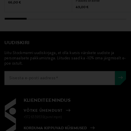
Padded Bralette
Original Price
66,00 €
Original Price
49,00 €
UUDISKIRI
Liitu Stockmanni uudiskirjaga, et olla kursis värskete uudiste ja
personaalsete pakkumistega. Liitudes saad ka -10% oma järgmiselt e-
poe ostult.
KLIENDITEENINDUS
VÕTKE ÜHENDUST
+372 6339539(pvm/mpm)
KORDUMA KIPPUVAD KÜSIMUSED