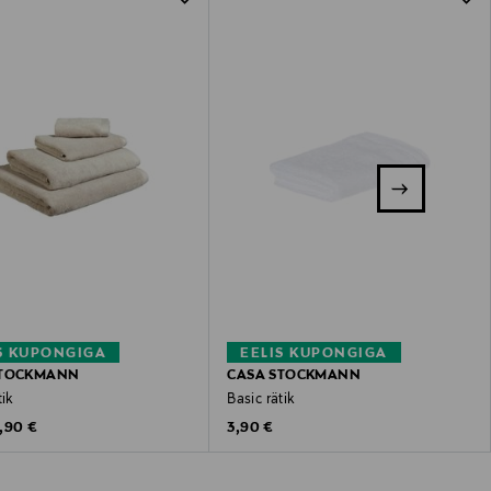
S KUPONGIGA
EELIS KUPONGIGA
STOCKMANN
CASA STOCKMANN
tik
Basic rätik
riginal Price
Original Price
,90 €
3,90 €