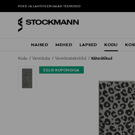
POED JA LAHTIOLEKUAJAD
TEENUSED
NAISED
MEHED
LAPSED
KODU
KOS
Kodu
Vannituba
Vannitoatekstiilid
Käterätikud
EELIS KUPONGIGA