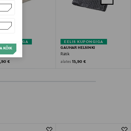
S KUPONGIGA
EELIS KUPONGIGA
STOCKMANN
GAUHAR HELSINKI
A KÕIK
tik
Rätik
riginal Price
Original Price
,90 €
15,90 €
alates