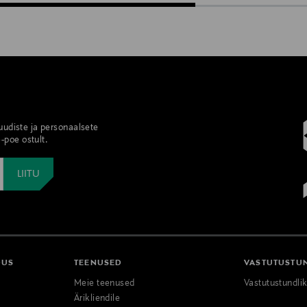
 uudiste ja personaalsete
-poe ostult.
DUS
TEENUSED
VASTUTUSTU
Meie teenused
Vastutustundli
Ärikliendile