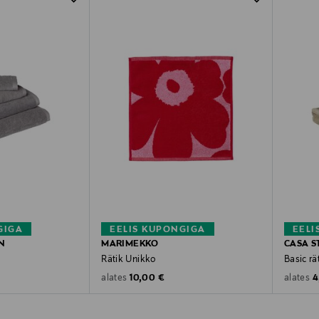
GIGA
EELIS KUPONGIGA
EELI
N
MARIMEKKO
CASA 
Rätik Unikko
Basic rä
e
Original Price
O
10,00 €
4
alates
alates