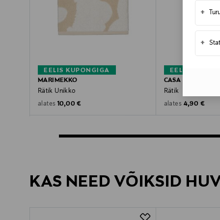
+
Tur
+
Sta
EELIS KUPONGIGA
EELIS KUPON
MARIMEKKO
CASA STOCKMAN
Rätik Unikko
Rätik
Original Price
Original Pric
10,00 €
4,90 €
alates
alates
KAS NEED VÕIKSID HU