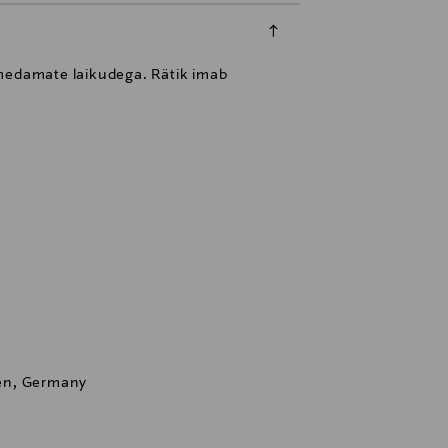
umedamate laikudega. Rätik imab
en, Germany