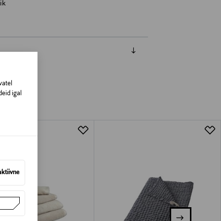
ik
vatel
eid igal
aktiivne