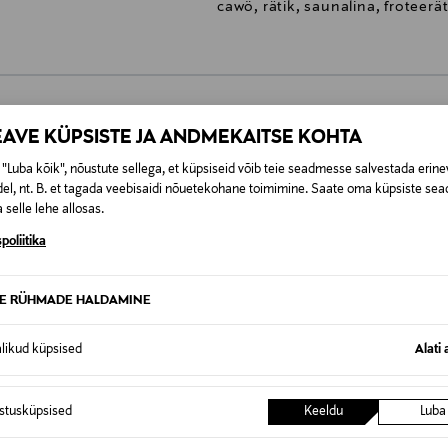
cawö, rätik, saunalina, froteerät
EAVE KÜPSISTE JA ANDMEKAITSE KOHTA
0,00 €
"Luba kõik", nõustute sellega, et küpsiseid võib teie seadmesse salvestada erine
SID KA
el, nt. B. et tagada veebisaidi nõuetekohane toimimine. Saate oma küpsiste sead
0,00 € – 4,90 €
se
 selle lehe allosas.
poliitika
TE RÜHMADE HALDAMINE
alikud küpsised
Alati 
istusküpsised
Keeldu
Luba