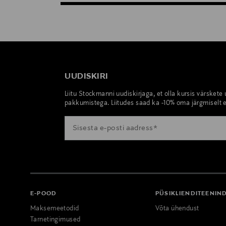
UUDISKIRI
Liitu Stockmanni uudiskirjaga, et olla kursis värskete
pakkumistega. Liitudes saad ka -10% oma järgmiselt e
E-POOD
PÜSIKLIENDITEENIN
Maksemeetodid
Võta ühendust
Tarnetingimused