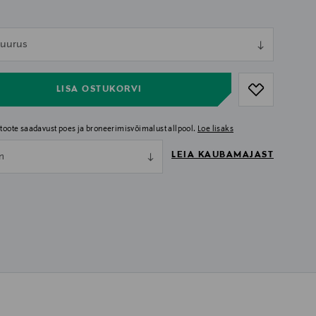
ull
 suurus
ull
LISA OSTUKORVI
i toote saadavust poes ja broneerimisvõimalust allpool.
Loe lisaks
LEIA KAUBAMAJAST
nn