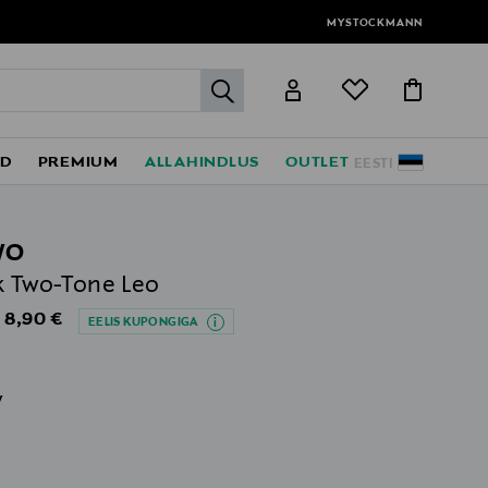
MYSTOCKMANN
label.header.go
ED
PREMIUM
ALLAHINDLUS
OUTLET
EESTI
WO
k Two-Tone Leo
Original Price
8,90 €
s
EELIS KUPONGIGA
v