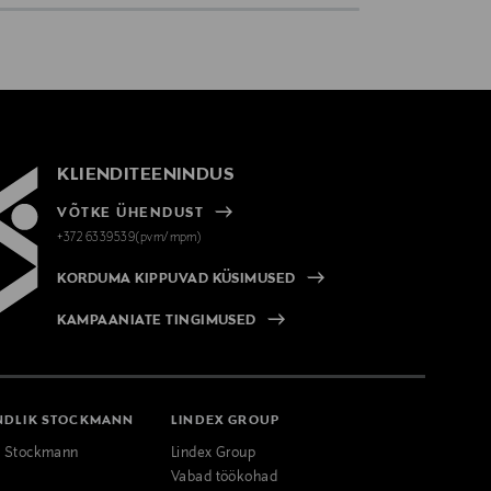
KLIENDITEENINDUS
VÕTKE ÜHENDUST
+372 6339539(pvm/mpm)
KORDUMA KIPPUVAD KÜSIMUSED
KAMPAANIATE TINGIMUSED
NDLIK STOCKMANN
LINDEX GROUP
k Stockmann
Lindex Group
Vabad töökohad