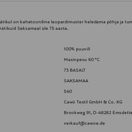
 Rätikul on kahetooniline leopardimuster heledama põhja ja t
rätikuid Saksamaal üle 75 aasta.
100% puuvill
Masinpesu 60 °C
73 BASALT
SAKSAMAA
540
Cawö Textil GmbH & Co. KG
Brookweg 91, D-48282 Emsdett
verkauf@cawoe.de