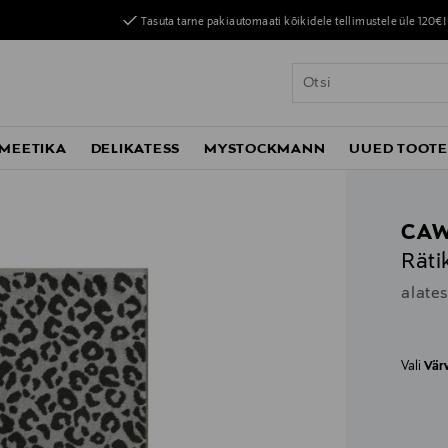
Tasuta tarne pakiautomaati kõikidele tellimustele üle 120€!
MEETIKA
DELIKATESS
MYSTOCKMANN
UUED TOOT
CA
Räti
alate
Vali
Vär