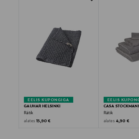
EELIS KUPONGIGA
EELIS KUPON
GAUHAR HELSINKI
CASA STOCKMAN
Rätik
Rätik
Original Price
Original Pric
15,90 €
4,90 €
alates
alates