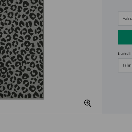
n
Vali
n
Kontroll
Talli