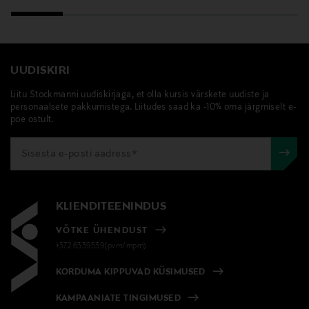
UUDISKIRI
Liitu Stockmanni uudiskirjaga, et olla kursis värskete uudiste ja
personaalsete pakkumistega. Liitudes saad ka -10% oma järgmiselt e-
poe ostult.
KLIENDITEENINDUS
VÕTKE ÜHENDUST
+372 6339539(pvm/mpm)
KORDUMA KIPPUVAD KÜSIMUSED
KAMPAANIATE TINGIMUSED