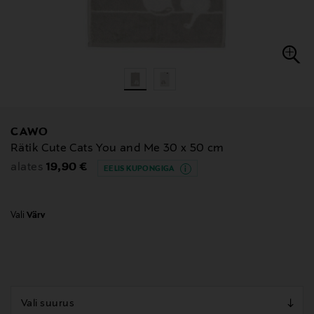
CAWO
Rätik Cute Cats You and Me 30 x 50 cm
Original Price
19,90 €
alates
EELIS KUPONGIGA
Vali
Värv
null
null