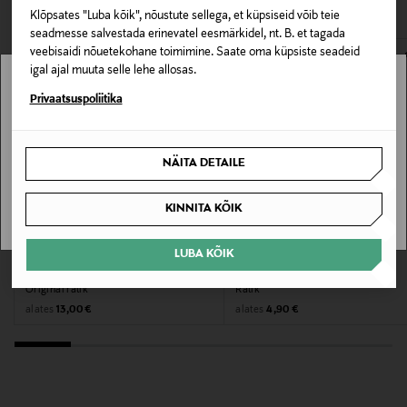
Klõpsates "Luba kõik", nõustute sellega, et küpsiseid võib teie
seadmesse salvestada erinevatel eesmärkidel, nt. B. et tagada
Hooldusjuhendid
veebisaidi nõuetekohane toimimine. Saate oma küpsiste seadeid
Masinpesu. Järgige toote hooldus- ja pesemisjuhiseid
igal ajal muuta selle lehe allosas.
hoolikalt.
Stockmann pole Sinu riigis saadaval.
Privaatsuspoliitika
Suuruste info
Sinu riiki ei ole kohaletoimetamine saadaval.
30 x 50 cm
NÄITA DETAILE
SAAN ARU
Värv
KINNITA KÕIK
76 PLATINUM/WHITE
EELIS KUPONGIGA
EELIS KUPONGIGA
LUBA KÕIK
LEXINGTON
CASA STOCKMANN
Tootjamaa
Original rätik
Rätik
Original Price
Original Price
SAKSAMAA
alates
alates
13,00 €
4,90 €
Valmistaja tootenumber
6263