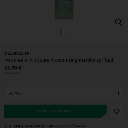
CAUDALIE
Näokreem Vinopure Moisturizing Mattifying Fluid
Original Price
22,50 €
375,00 €/1l
null
null
LISA OSTUKORVI
KOHE SAADAVAL
TARNEAEG 2-7 TÖÖPÄEVA