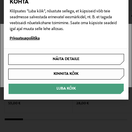
KOHTA
E-POE TAGASTUSED
Klõpsates "Luba kõik", nõustute sellega, et küpsiseid võib teie
Värv
seadmesse salvestada erinevatel eesmärkidel, nt. B. et tagada
NOCOL
veebisaidi nõuetekohane toimimine. Saate oma küpsiste seadeid
igal ajal muuta selle lehe allosas.
Suurus
Stockmann pole Sinu riigis saadaval.
Privaatsuspoliitika
60 ML
Sinu riiki ei ole kohaletoimetamine saadaval.
NÄITA DETAILE
Tootjamaa
SAAN ARU
PRANTSUSMAA
KINNITA KÕIK
Valmistaja tootenumber
MAC
NUXE
LUBA KÕIK
Näokreem Hyper Real Air Light Face
Näokreem Zinc Power Spot Control
65739
Moisturizing Cream
Matifying Fluid
Original Price
Original Price
53,00 €
28,00 €
Tootja
Scandinavian Cosmetics AB