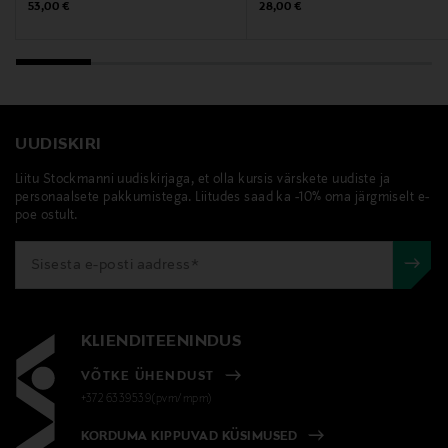
Original Price
Original Price
53,00 €
28,00 €
UUDISKIRI
Liitu Stockmanni uudiskirjaga, et olla kursis värskete uudiste ja
personaalsete pakkumistega. Liitudes saad ka -10% oma järgmiselt e-
poe ostult.
KLIENDITEENINDUS
VÕTKE ÜHENDUST
+372 6339539(pvm/mpm)
KORDUMA KIPPUVAD KÜSIMUSED