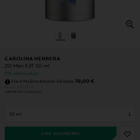
CAROLINA HERRERA
212 Men EdT 50 ml
21% allahindlust
Discounted Price
79,00 €
Hind MyStockmann liikmele
Original Price
100,00 €
Norm.
1 580,00 €/1l
2 000,00 €/1l
null
null
LISA OSTUKORVI