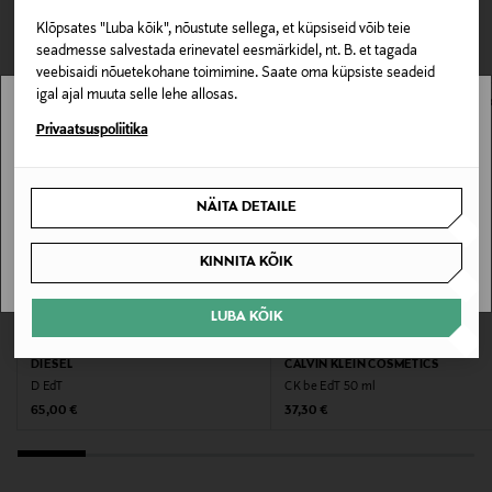
pakendis kosmeetika- ja loodustooted peavad olema
VAATASID KA
Klõpsates "Luba kõik", nõustute sellega, et küpsiseid võib teie
Tualettvesi
avamata originaalpakendis.
seadmesse salvestada erinevatel eesmärkidel, nt. B. et tagada
veebisaidi nõuetekohane toimimine. Saate oma küpsiste seadeid
E-POE TAGASTUSED
Kategooria
igal ajal muuta selle lehe allosas.
Lõhn meestele
Stockmann pole Sinu riigis saadaval.
Privaatsuspoliitika
Sinu riiki ei ole kohaletoimetamine saadaval.
Suurus
NÄITA DETAILE
50 ml
SAAN ARU
KINNITA KÕIK
Tootjamaa
HISPAANIA
LUBA KÕIK
Tootja
DIESEL
CALVIN KLEIN COSMETICS
D EdT
CK be EdT 50 ml
Sirowa Finland Ltd Oy
Original Price
Original Price
65,00 €
37,30 €
Tootja aadress
Miestentie 9 C, 02150 Espoo, Finland