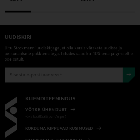
UUDISKIRI
Liitu Stockmanni uudiskirjaga, et olla kursis värskete uudiste ja
personaalsete pakkumistega. Liitudes saad ka -10% oma järgmiselt e-
poe ostult.
KLIENDITEENINDUS
VÕTKE ÜHENDUST
+372 6339539(pvm/mpm)
KORDUMA KIPPUVAD KÜSIMUSED