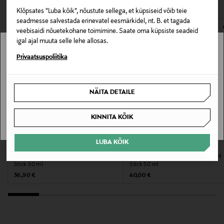
Kategooria
Klõpsates "Luba kõik", nõustute sellega, et küpsiseid võib teie
Unisex deodorant
E-POE TAGASTUSED
seadmesse salvestada erinevatel eesmärkidel, nt. B. et tagada
veebisaidi nõuetekohane toimimine. Saate oma küpsiste seadeid
igal ajal muuta selle lehe allosas.
Suurus
Stockmann pole Sinu riigis saadaval.
Privaatsuspoliitika
75 g
Sinu riiki ei ole kohaletoimetamine saadaval.
Tootjamaa
NÄITA DETAILE
AMEERIKA ÜHENDRIIGID
SAAN ARU
KINNITA KÕIK
Tootja
Calvin Klein Europe B.V.
LUBA KÕIK
VERSACE
VERSACE
Deodorant Yellow Diamond Deodorant
Deodorant Bright Crystal Deodorant
Tootja aadress
Stick 50 ml
Stick 50 ml
Original Price
Original Price
36,90 €
40,00 €
Danzigerkade 165, 1013 AP Amsterdam, Netherlands
Digitaalne aadress
service.eu@calvinklein.com