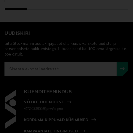
UUDISKIRI
Liitu Stockmanni uudiskirjaga, et olla kursis värskete uudiste ja
personaalsete pakkumistega. Liitudes saad ka -10% oma järgmiselt e-
poe ostult.
KLIENDITEENINDUS
VÕTKE ÜHENDUST
+372 6339539(pvm/mpm)
KORDUMA KIPPUVAD KÜSIMUSED
KAMPAANIATE TINGIMUSED