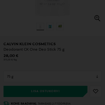
CALVIN KLEIN COSMETICS
Deodorant CK One Deo Stick 75 g
Original Price
28,00 €
373,33 €/1kg
null
null
LISA OSTUKORVI
KOHE SAADAVAL
TARNEAEG 2-7 TÖÖPÄEVA