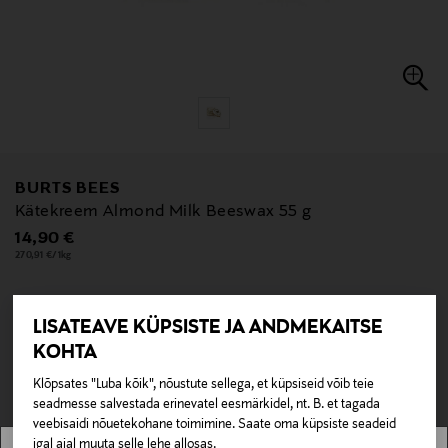
BURTS BEES
Kätekreem Almond Milk Beeswax 55 g
Original Price
14,90 €
270,91 €/1kg
LISATEAVE KÜPSISTE JA ANDMEKAITSE
null
KOHTA
null
Pole saadaval kaubamajas ja veebipoes.
Klõpsates "Luba kõik", nõustute sellega, et küpsiseid võib teie
seadmesse salvestada erinevatel eesmärkidel, nt. B. et tagada
LÄBIMÜÜDUD
veebisaidi nõuetekohane toimimine. Saate oma küpsiste seadeid
igal ajal muuta selle lehe allosas.