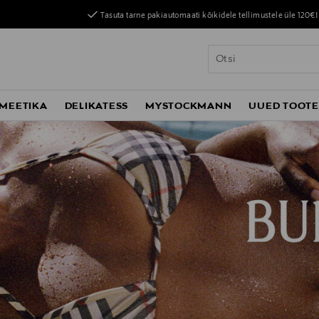
Tasuta tarne pakiautomaati kõikidele tellimustele üle 120€!
MEETIKA
DELIKATESS
MYSTOCKMANN
UUED TOOT