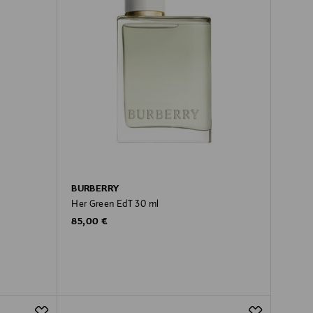
BURBERRY
Her Green EdT 30 ml
Original Price
85,00 €