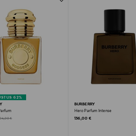
STUS 62%
Y
BURBERRY
Parfum
Hero Parfum Intense
Original Price
d Price
riginal Price
136,00 €
104,00 €