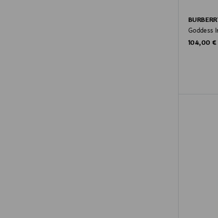
BURBERR
Goddess I
Original P
104,00 €