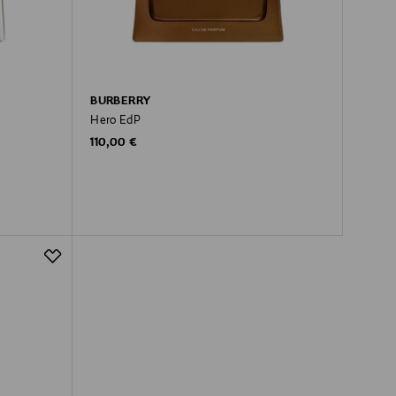
BURBERRY
Hero EdP
Original Price
110,00 €