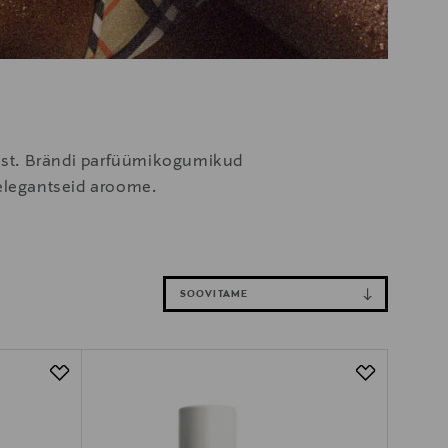
olest. Brändi parfüümikogumikud
 elegantseid aroome.
SOOVITAME