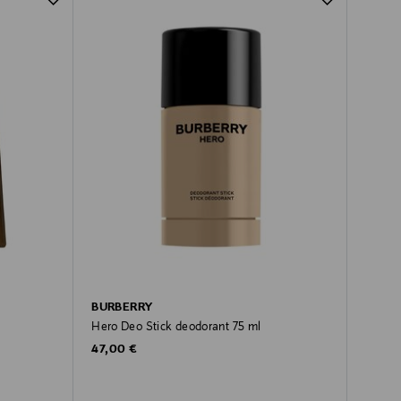
BURBERRY
Hero Deo Stick deodorant 75 ml
Original Price
47,00 €