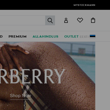
MYSTOCKMANN
label.header.go
ED
PREMIUM
ALLAHINDLUS
OUTLET
EESTI