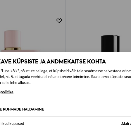
EAVE KÜPSISTE JA ANDMEKAITSE KOHTA
"Luba kõik", nõustute sellega, et küpsiseid võib teie seadmesse salvestada erine
el, nt. B. et tagada veebisaidi nõuetekohane toimimine. Saate oma küpsiste sead
 selle lehe allosas.
poliitika
TE RÜHMADE HALDAMINE
Y
BURBERRY
alikud küpsised
Alati 
 EdP 30 ml
Hero Elixir, 60 ml