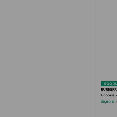
SOODU
BURBERR
Goddess 
Discounte
O
39,60 €