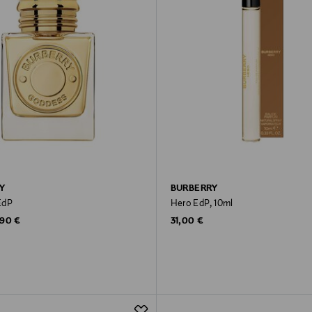
Y
BURBERRY
EdP
Hero EdP, 10ml
ginal Price
Original Price
,90 €
31,00 €