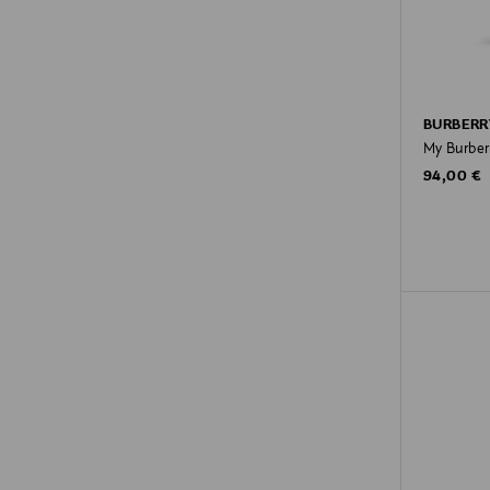
BURBERR
My Burber
Original P
94,00 €