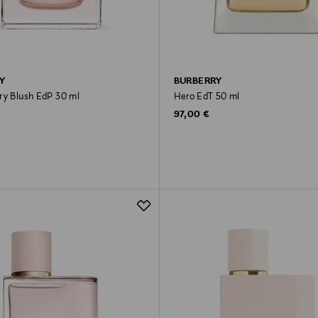
Y
BURBERRY
ry Blush EdP 30 ml
Hero EdT 50 ml
rice
Original Price
97,00 €