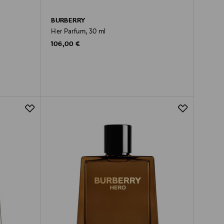
BURBERRY
Her Parfum, 30 ml
Original Price
106,00 €