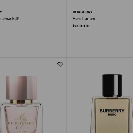
Y
BURBERRY
ntense EdP
Hero Parfum
rice
Original Price
132,00 €