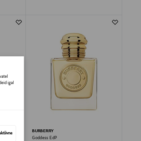
vatel
eid igal
BURBERRY
aktiivne
Goddess EdP