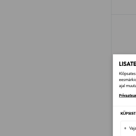
LISAT
Klõpsates 
eesmärkid
ajal muuta
Privaatsus
KÜPSIS
BURBERR
+
Vaj
Her Elixir