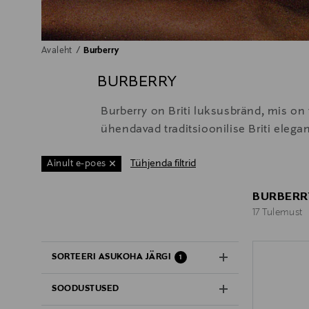
Avaleht
Burberry
BURBERRY
Burberry on Briti luksusbränd, mis on
ühendavad traditsioonilise Briti eleg
Tühjenda filtrid
Ainult e-poes
BURBERR
17 Tulemust
17 Tulemust
SORTEERI ASUKOHA JÄRGI
1
SOODUSTUSED