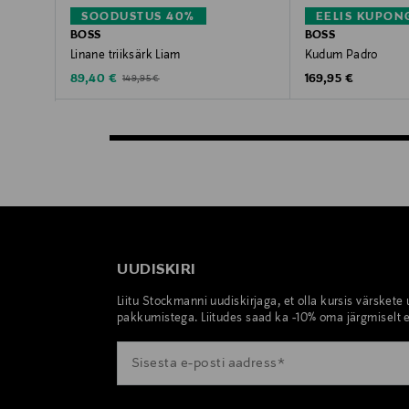
SOODUSTUS 40%
EELIS KUPON
BOSS
BOSS
Linane triiksärk Liam
Kudum Padro
Discounted Price
Original Price
Original Price
89,40 €
169,95 €
149,95 €
UUDISKIRI
Liitu Stockmanni uudiskirjaga, et olla kursis värskete
pakkumistega. Liitudes saad ka -10% oma järgmiselt e