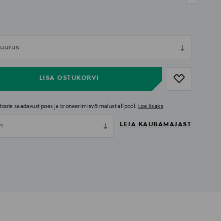
ull
 suurus
ull
LISA OSTUKORVI
i toote saadavust poes ja broneerimisvõimalust allpool.
Loe lisaks
LEIA KAUBAMAJAST
nn