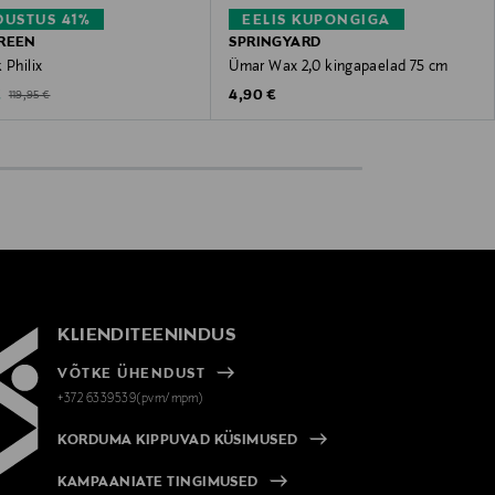
USTUS 41%
EELIS KUPONGIGA
REEN
SPRINGYARD
 Philix
Ümar Wax 2,0 kingapaelad 75 cm
ted Price
Original Price
Original Price
€
4,90 €
119,95 €
KLIENDITEENINDUS
VÕTKE ÜHENDUST
+372 6339539(pvm/mpm)
KORDUMA KIPPUVAD KÜSIMUSED
KAMPAANIATE TINGIMUSED