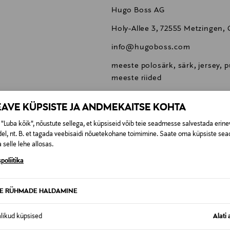
Hugo Boss AG
Holy-Allee 3, 72555 Metzingen,
info@hugoboss.com
meeste polosärk, särk, jersey, p
meeste riided
EAVE KÜPSISTE JA ANDMEKAITSE KOHTA
"Luba kõik", nõustute sellega, et küpsiseid võib teie seadmesse salvestada erine
el, nt. B. et tagada veebisaidi nõuetekohane toimimine. Saate oma küpsiste sead
0,00 €
 selle lehe allosas.
poliitika
SID KA
0,00 € – 4,90 €
se
TE RÜHMADE HALDAMINE
alikud küpsised
Alati 