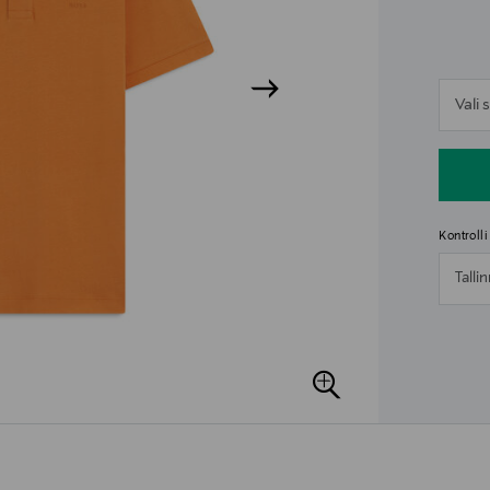
n
Vali
n
Kontroll
Talli