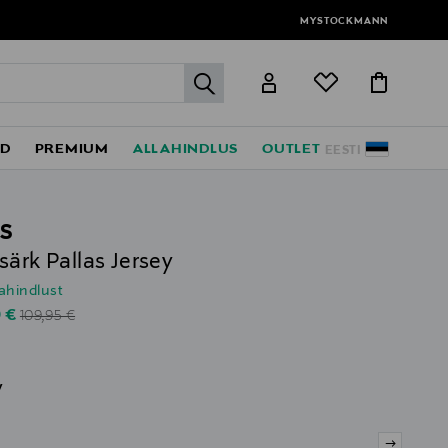
MYSTOCKMANN
label.header.go
ED
PREMIUM
ALLAHINDLUS
OUTLET
EESTI
S
särk Pallas Jersey
lahindlust
Original Price
unted Price
0 €
109,95 €
v