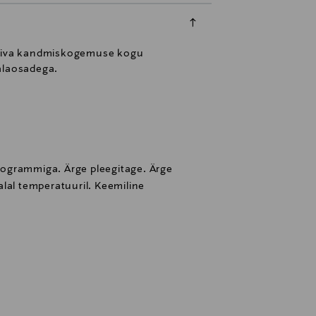
eldiva kandmiskogemuse kogu
 alaosadega.
ogrammiga. Ärge pleegitage. Ärge
lal temperatuuril. Keemiline