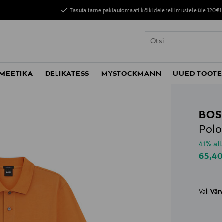
Tasuta tarne pakiautomaati kõikidele tellimustele üle 120€!
MEETIKA
DELIKATESS
MYSTOCKMANN
UUED TOOT
BOS
Polo
41% al
Disco
65,4
Vali
Vär