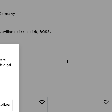
 Germany
uuvillane särk, t-särk, BOSS,
vatel
eid igal
aktiivne