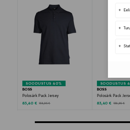
+
Eel
+
Tur
+
Sta
SOODUSTUS 40%
SOODUSTUS 
BOSS
BOSS
Polosärk Pack Jersey
Polosärk Pack Jers
Discounted Price
Discounted Price
Original Price
Original Pric
83,40 €
83,40 €
139,95 €
139,95 €