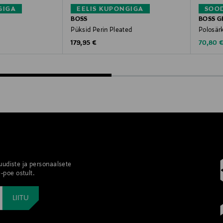
GIGA
EELIS KUPONGIGA
SOOD
BOSS
BOSS G
Püksid Perin Pleated
Polosärk
Original Price
Discoun
179,95 €
70,80 
 uudiste ja personaalsete
-poe ostult.