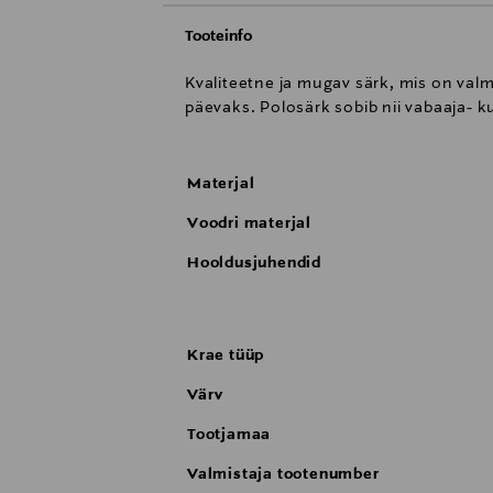
Tooteinfo
Kvaliteetne ja mugav särk, mis on va
päevaks. Polosärk sobib nii vabaaja- 
Materjal
Voodri materjal
Hooldusjuhendid
Krae tüüp
Värv
Tootjamaa
Valmistaja tootenumber