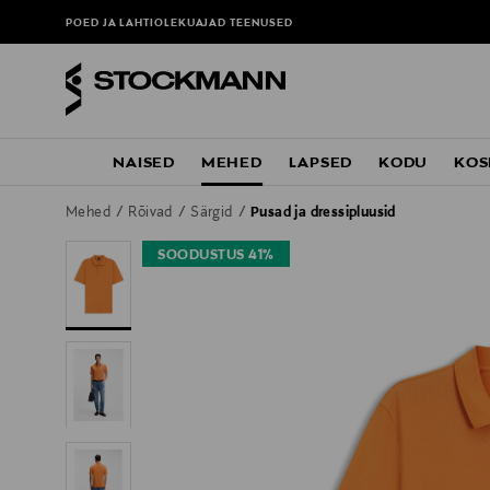
POED JA LAHTIOLEKUAJAD
TEENUSED
NAISED
MEHED
LAPSED
KODU
KOS
Mehed
Rõivad
Särgid
Pusad ja dressipluusid
SOODUSTUS 41%