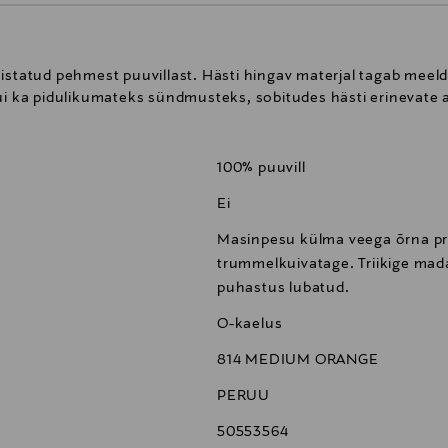
lmistatud pehmest puuvillast. Hästi hingav materjal tagab me
kui ka pidulikumateks sündmusteks, sobitudes hästi erinevate
100% puuvill
Ei
Masinpesu külma veega õrna pr
trummelkuivatage. Triikige mada
puhastus lubatud.
O-kaelus
814 MEDIUM ORANGE
PERUU
50553564