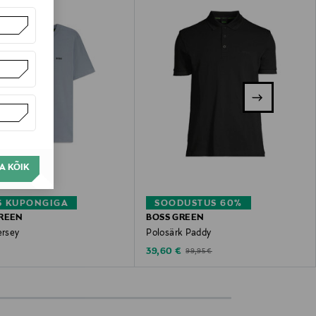
A KÕIK
S KUPONGIGA
SOODUSTUS 60%
REEN
BOSS GREEN
ersey
Polosärk Paddy
 Price
Discounted Price
Original Price
39,60 €
99,95 €