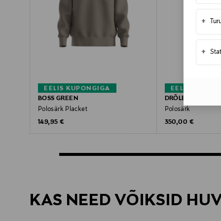
+
Tur
+
Sta
EELIS KUPONGIGA
EELIS KUPON
BOSS GREEN
DRÔLE DE MONSI
Polosärk Placket
Polosärk
Original Price
Original Price
149,95 €
350,00 €
KAS NEED VÕIKSID HU