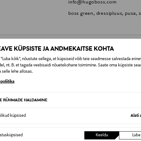
info@hugoboss.com
boss green, dressipluus, pusa, 
EAVE KÜPSISTE JA ANDMEKAITSE KOHTA
0,00 €
"Luba kõik", nõustute sellega, et küpsiseid võib teie seadmesse salvestada erine
el, nt. B. et tagada veebisaidi nõuetekohane toimimine. Saate oma küpsiste sead
SID KA
 selle lehe allosas.
0,00 € – 4,90 €
se
poliitika
TE RÜHMADE HALDAMINE
alikud küpsised
Alati 
istusküpsised
Keeldu
Luba