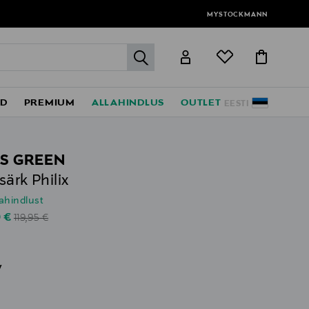
MYSTOCKMANN
label.header.go
ED
PREMIUM
ALLAHINDLUS
OUTLET
EESTI
S GREEN
särk Philix
lahindlust
Original Price
unted Price
0 €
119,95 €
v