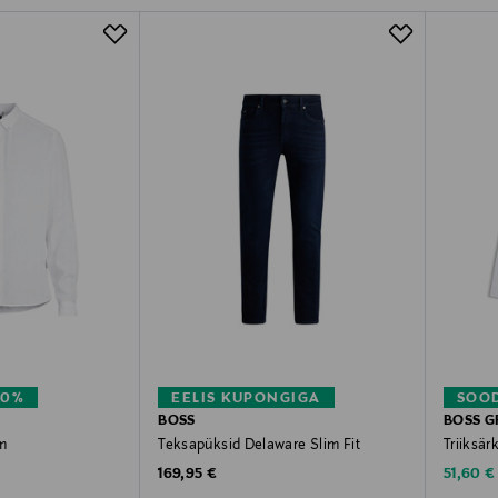
40%
EELIS KUPONGIGA
SOO
BOSS
BOSS G
am
Teksapüksid Delaware Slim Fit
Triiksär
Original Price
Discoun
e
169,95 €
51,60 €