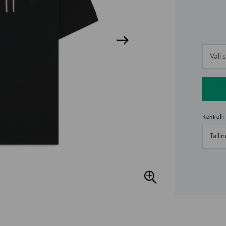
n
Vali
n
Kontroll
Talli