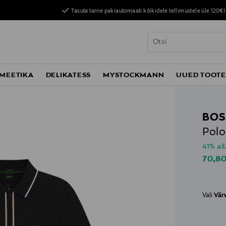
Tasuta tarne pakiautomaati kõikidele tellimustele üle 120€!
MEETIKA
DELIKATESS
MYSTOCKMANN
UUED TOOT
BOS
Polo
41% al
Disco
70,8
Vali
Vär