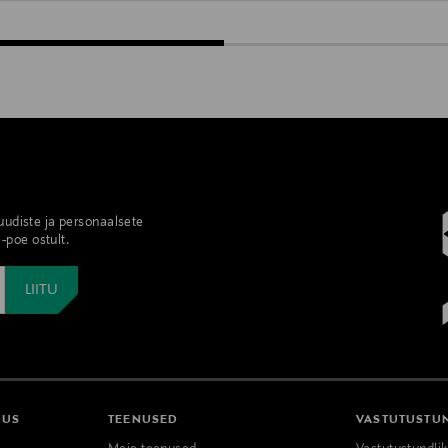
 uudiste ja personaalsete
-poe ostult.
DUS
TEENUSED
VASTUTUSTU