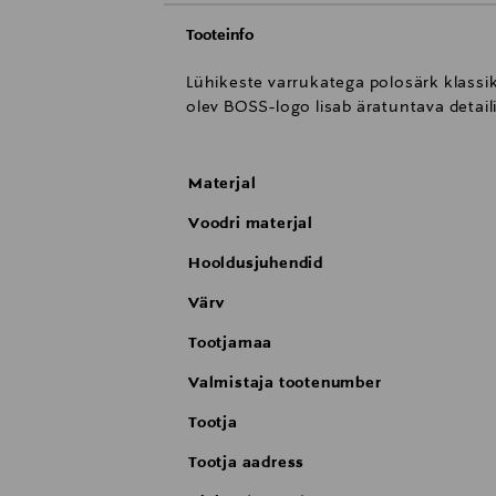
Tooteinfo
Lühikeste varrukatega polosärk klassik
olev BOSS-logo lisab äratuntava detai
Materjal
Voodri materjal
Hooldusjuhendid
Värv
Tootjamaa
Valmistaja tootenumber
Tootja
Tootja aadress