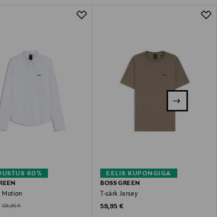
DUSTUS 60%
EELIS KUPONGIGA
REEN
BOSS GREEN
k Motion
T-särk Jersey
ted Price
Original Price
Original Price
59,95 €
129,95 €