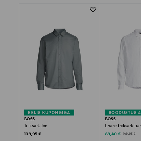
EELIS KUPONGIGA
SOODUSTUS 
BOSS
BOSS
Triiksärk Joe
Linane triiksärk Li
Original Price
Discounted Price
Original Pric
109,95 €
89,40 €
149,95 €