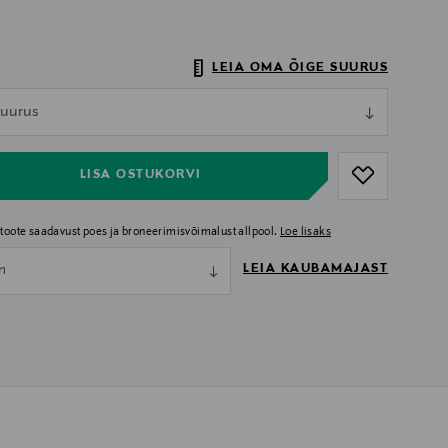
LEIA OMA ÕIGE SUURUS
ull
 suurus
ull
LISA OSTUKORVI
i toote saadavust poes ja broneerimisvõimalust allpool.
Loe lisaks
LEIA KAUBAMAJAST
nn