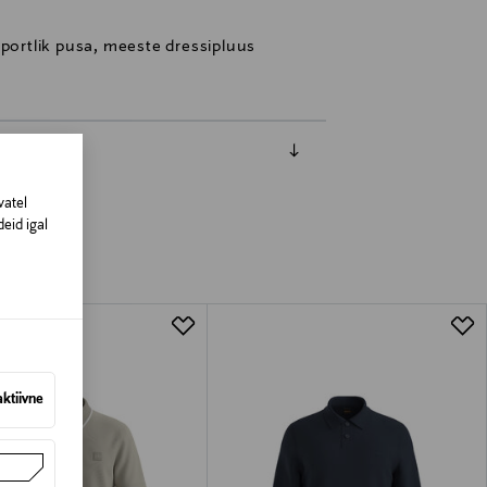
sportlik pusa, meeste dressipluus
vatel
eid igal
aktiivne