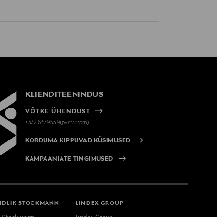
KLIENDITEENINDUS
VÕTKE ÜHENDUST
+372 6339539(pvm/mpm)
KORDUMA KIPPUVAD KÜSIMUSED
KAMPAANIATE TINGIMUSED
NDLIK STOCKMANN
LINDEX GROUP