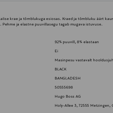
alise krae ja tõmblukuga esiosas. Kraed ja tõmbluku äärt kaun
li. Pehme ja elastne puuvillasegu tagab mugava istuvuse.
92% puuvill, 8% elastaan
Ei
Masinpesu vastavalt hooldusjuh
BLACK
BANGLADESH
50555698
Hugo Boss AG
Holy-Allee 3, 72555 Metzingen,