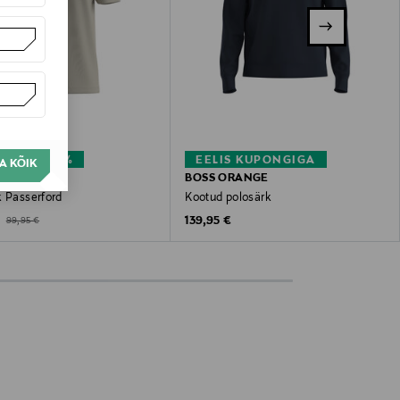
USTUS 41%
EELIS KUPONGIGA
A KÕIK
ORANGE
BOSS ORANGE
k Passerford
Kootud polosärk
ted Price
Original Price
Original Price
€
139,95 €
99,95 €