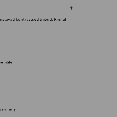
istavad kontrastsed triibud. Rinnal
endile.
 Germany