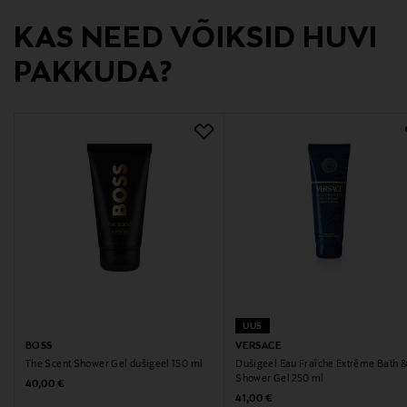
Digitaalne aadress
KAS NEED VÕIKSID HUVI
info@hugoboss.com
PAKKUDA?
Märksõnad
BOSS, lõhn, parfüüm, dušigeel, nahahooldus
UUS
BOSS
VERSACE
The Scent Shower Gel dušigeel 150 ml
Dušigeel Eau Fraîche Extrême Bath 
Shower Gel 250 ml
Original Price
40,00 €
Original Price
41,00 €