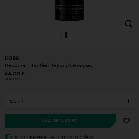
BOSS
Deodorant Bottled Beyond Deospray
Original Price
44,00 €
293,33 €/1l
null
null
LISA OSTUKORVI
KOHE SAADAVAL
TARNEAEG 2-7 TÖÖPÄEVA