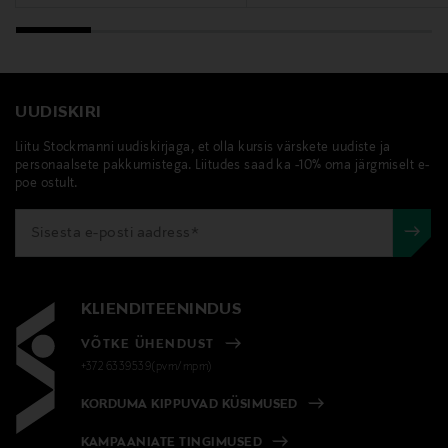
UUDISKIRI
Liitu Stockmanni uudiskirjaga, et olla kursis värskete uudiste ja
personaalsete pakkumistega. Liitudes saad ka -10% oma järgmiselt e-
poe ostult.
KLIENDITEENINDUS
VÕTKE ÜHENDUST
+372 6339539(pvm/mpm)
KORDUMA KIPPUVAD KÜSIMUSED
KAMPAANIATE TINGIMUSED