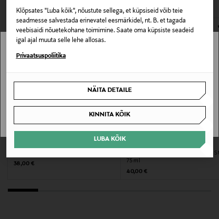
NOCOL
Klõpsates "Luba kõik", nõustute sellega, et küpsiseid võib teie
E-POE TAGASTUSED
seadmesse salvestada erinevatel eesmärkidel, nt. B. et tagada
Suurus
veebisaidi nõuetekohane toimimine. Saate oma küpsiste seadeid
igal ajal muuta selle lehe allosas.
150 ml
Stockmann pole Sinu riigis saadaval.
Privaatsuspoliitika
Tootjamaa
Sinu riiki ei ole kohaletoimetamine saadaval.
PRANTSUSMAA
NÄITA DETAILE
SAAN ARU
Valmistaja tootenumber
KINNITA KÕIK
99350214932
LUBA KÕIK
BOSS
BOSS
Tootja
Deodorant Man Deodorant Spray 150 ml
Deodorant Boss Bottled Deodorant S
75 ml
Original Price
38,00 €
Hugo Boss AG
Original Price
40,00 €
Tootja aadress
Holy-Allee 3, 72555 Metzingen, Germany