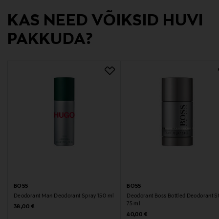
Digitaalne aadress
KAS NEED VÕIKSID HUVI
info@hugoboss.com
PAKKUDA?
Märksõnad
BOSS, deodorant, nahahooldus
BOSS
BOSS
Deodorant Man Deodorant Spray 150 ml
Deodorant Boss Bottled Deodorant S
75 ml
Original Price
38,00 €
Original Price
40,00 €