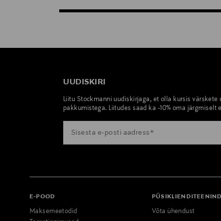
UUDISKIRI
Liitu Stockmanni uudiskirjaga, et olla kursis värskete
pakkumistega. Liitudes saad ka -10% oma järgmiselt e
E-POOD
PÜSIKLIENDITEENIN
Maksemeetodid
Võta ühendust