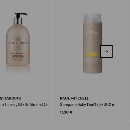
 & HARDING
PAUL MITCHELL
ep Jojoba, Silk & Almond Oil
Šampoon Baby Don't Cry 300 ml
Original Price
11,20 €
 Price