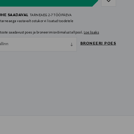
OHE SAADAVAL
TARNEAEG 2-7 TÖÖPÄEVA
 tarneaega vastavalt ostukorvi lisatud toodetele
i toote saadavust poes ja broneerimisvõimalust allpool.
Loe lisaks
BRONEERI POES
allinn