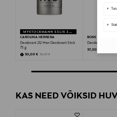
+
Tur
+
Sta
MYSTOCKMANN EELIS 23%
CAROLINA HERRERA
BOSS
Deodorant 212 Men Deodorant Stick
Deodorant MAN Deo
75 g
Original Price
37,00 €
Discounted Price
Original Price
30,00 €
39,00 €
KAS NEED VÕIKSID HU