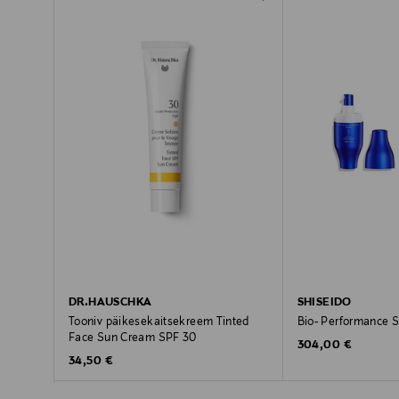
DR.HAUSCHKA
SHISEIDO
Tooniv päikesekaitsekreem Tinted
Bio- Performance S
Face Sun Cream SPF 30
Original Price
304,00 €
Original Price
34,50 €