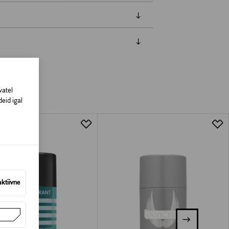
amisest. Suletud pakendis toodete puhul
vad olema avamata originaalpakendis.
vatel
eid igal
aktiivne