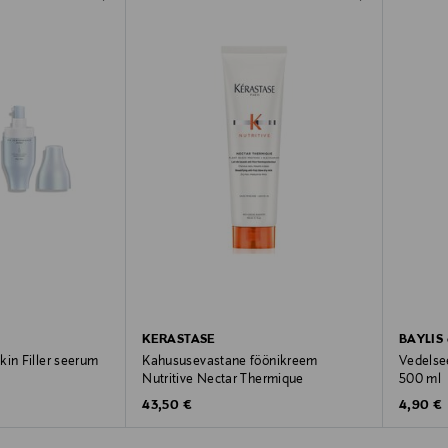
KERASTASE
BAYLIS
kin Filler seerum
Kahususevastane föönikreem
Vedelse
Nutritive Nectar Thermique
500 ml
Original Price
Original
43,50 €
4,90 €