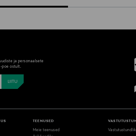
 uudiste ja personaalsete
-poe ostult.
DUS
TEENUSED
VASTUTUSTU
Meie teenused
Vastutustundli