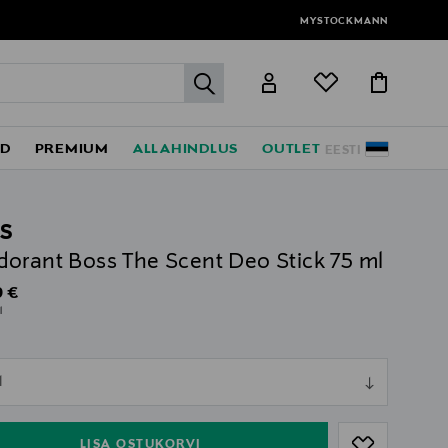
MYSTOCKMANN
label.header.go
ED
PREMIUM
ALLAHINDLUS
OUTLET
EESTI
S
orant Boss The Scent Deo Stick 75 ml
al Price
 €
l
ull
l
ull
LISA OSTUKORVI