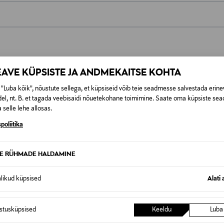
0,00 €
t esitamata lepingust taganeda 30 päeva jooksul alates kauba kättesa
0,00 € – 4,90 €
se
is. Tagastatavad suletud pakendis kosmeetika- ja loodustooted pea
EAVE KÜPSISTE JA ANDMEKAITSE KOHTA
SID KA
"Luba kõik", nõustute sellega, et küpsiseid võib teie seadmesse salvestada erine
el, nt. B. et tagada veebisaidi nõuetekohane toimimine. Saate oma küpsiste sead
 selle lehe allosas.
poliitika
TE RÜHMADE HALDAMINE
alikud küpsised
Alati 
istusküpsised
Keeldu
Luba