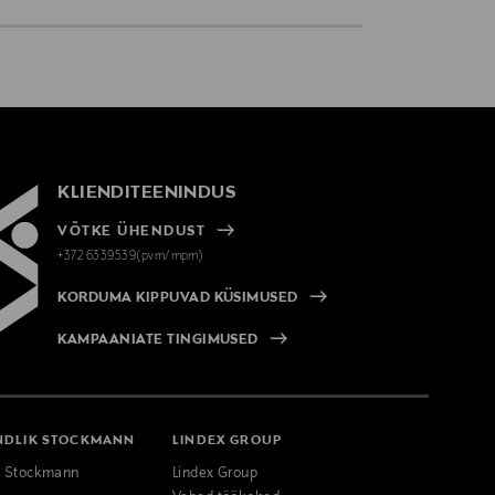
KLIENDITEENINDUS
VÕTKE ÜHENDUST
+372 6339539(pvm/mpm)
KORDUMA KIPPUVAD KÜSIMUSED
KAMPAANIATE TINGIMUSED
NDLIK STOCKMANN
LINDEX GROUP
k Stockmann
Lindex Group