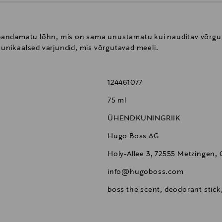
andamatu lõhn, mis on sama unustamatu kui nauditav võrgutus
a unikaalsed varjundid, mis võrgutavad meeli.
124461077
75 ml
ÜHENDKUNINGRIIK
Hugo Boss AG
Holy-Allee 3, 72555 Metzingen,
info@hugoboss.com
boss the scent, deodorant stic