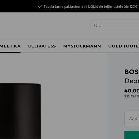
Tasuta tarne pakiautomaati kõikidele tellimustele üle 120€!
MEETIKA
DELIKATESS
MYSTOCKMANN
UUED TOOT
BOS
Deod
Origin
40,00
533,33 €/1
n
75 m
n