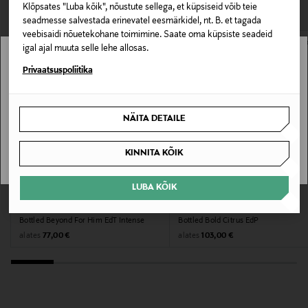
VAATASID KA
avamata originaalpakendis.
Klõpsates "Luba kõik", nõustute sellega, et küpsiseid võib teie
NOCOL
seadmesse salvestada erinevatel eesmärkidel, nt. B. et tagada
E-POE TAGASTUSED
veebisaidi nõuetekohane toimimine. Saate oma küpsiste seadeid
Suurus
igal ajal muuta selle lehe allosas.
Stockmann pole Sinu riigis saadaval.
Privaatsuspoliitika
200 ml
Sinu riiki ei ole kohaletoimetamine saadaval.
Tootjamaa
NÄITA DETAILE
PRANTSUSMAA
SAAN ARU
KINNITA KÕIK
Valmistaja tootenumber
3616306096226
LUBA KÕIK
UUS
BOSS
BOSS
Tootja
Bottled Beyond For Him EdT Intense
Bottled Bold Citrus EdP
Original Price
Original Price
alates
alates
77,00 €
103,00 €
Hugo Boss AG
Tootja aadress
Holy-Allee 3, 72555 Metzingen, Germany