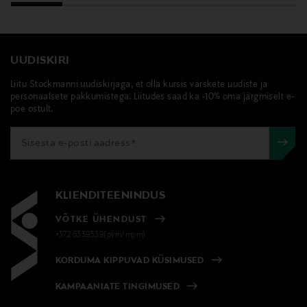
UUDISKIRI
Liitu Stockmanni uudiskirjaga, et olla kursis värskete uudiste ja
personaalsete pakkumistega. Liitudes saad ka -10% oma järgmiselt e-
poe ostult.
KLIENDITEENINDUS
VÕTKE ÜHENDUST
+372 6339539(pvm/mpm)
KORDUMA KIPPUVAD KÜSIMUSED
KAMPAANIATE TINGIMUSED