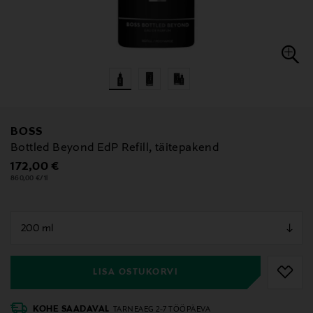
BOSS
Bottled Beyond EdP Refill, täitepakend
Original Price
172,00 €
860,00 €/1l
null
null
LISA OSTUKORVI
KOHE SAADAVAL
TARNEAEG 2-7 TÖÖPÄEVA