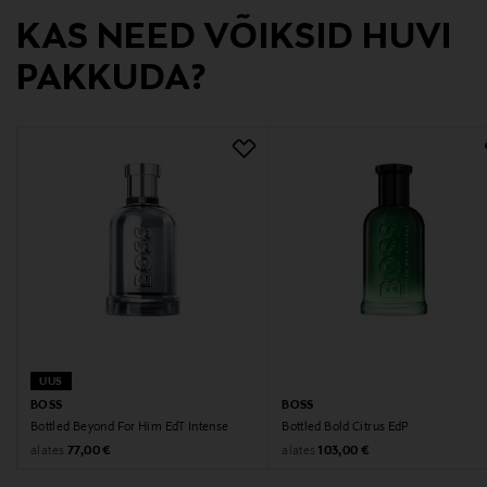
KAS NEED VÕIKSID HUVI
Digitaalne aadress
PAKKUDA?
info@hugoboss.com
Märksõnad
BOSS, lõhn, parfüüm, täitepakend
UUS
BOSS
BOSS
Bottled Beyond For Him EdT Intense
Bottled Bold Citrus EdP
Original Price
Original Price
alates
alates
77,00 €
103,00 €