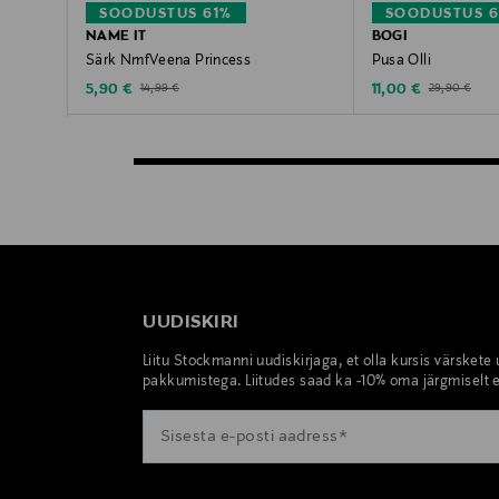
SOODUSTUS 61%
SOODUSTUS 
NAME IT
BOGI
Särk NmfVeena Princess
Pusa Olli
Discounted Price
Discounted Price
Original Price
Original Price
5,90 €
11,00 €
14,99 €
29,90 €
UUDISKIRI
Liitu Stockmanni uudiskirjaga, et olla kursis värskete
pakkumistega. Liitudes saad ka -10% oma järgmiselt e