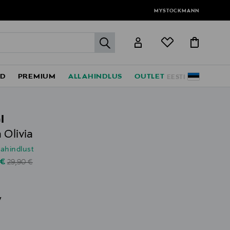
MYSTOCKMANN
label.header.go
ED
PREMIUM
ALLAHINDLUS
OUTLET
EESTI
I
 Olivia
lahindlust
Original Price
unted Price
 €
29,90 €
v