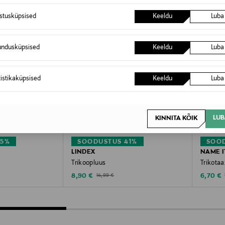
istusküpsised
Keeldu
Luba
undusküpsised
Keeldu
Luba
tistikaküpsised
Keeldu
Luba
LUB
KINNITA KÕIK
45%
SOODUSTUS 41%
SOOD
LINDEX
NAME I
Trikoopluus
Trikota
Discounted Price
Discoun
e
Original Price
8,90 €
6,70 €
14,99 €