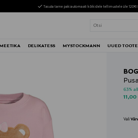
Tasuta tarne pakiautomaati kõikidele tellimustele üle 120€!
MEETIKA
DELIKATESS
MYSTOCKMANN
UUED TOOT
BOG
Pusa
63% al
Disco
11,00
Vali
Vär