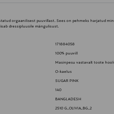
tatud orgaanilisest puuvillast. Sees on pehmeks harjatud mini
isab dressipluusile mängulisust.
171884058
100% puuvill
Masinpesu vastavalt toote hoold
O-kaelus
SUGAR PINK
140
BANGLADESH
2510 G_OLIVIA_BG_2