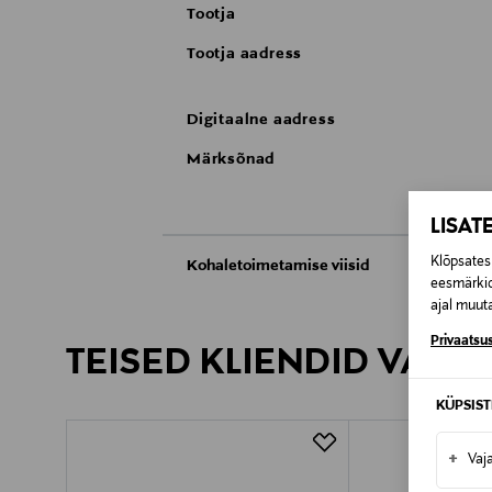
Tootja
Tootja aadress
Digitaalne aadress
Märksõnad
LISAT
Klõpsates 
Kohaletoimetamise viisid
eesmärkid
Kättesaamine poest
ajal muuta
Privaatsus
TEISED KLIENDID VAATA
Tarnimine pakiautomaati või postkontoris
KÜPSIS
+
Vaj