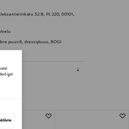
eksanterinkatu 52 B, PL 220, 00101,
lvelu
line puuvill, dressipluus, BOGI
vatel
eid igal
aktiivne