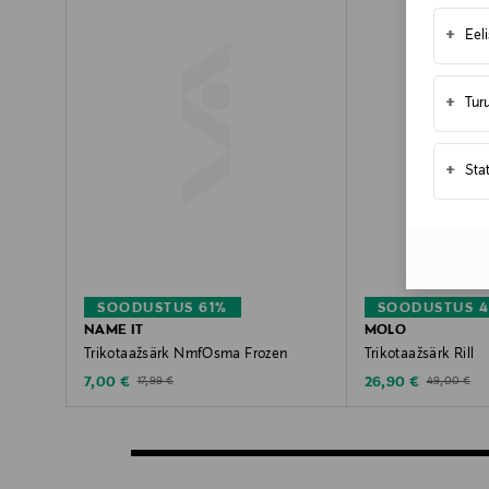
+
Eel
+
Tur
+
Sta
SOODUSTUS 61%
SOODUSTUS 
NAME IT
MOLO
Trikotaažsärk NmfOsma Frozen
Trikotaažsärk Rill
Discounted Price
Discounted Price
Original Price
Original Pric
7,00 €
26,90 €
17,99 €
49,00 €