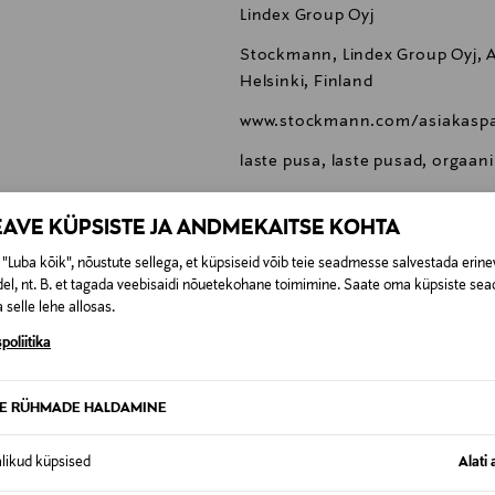
Lindex Group Oyj
Stockmann, Lindex Group Oyj, Al
Helsinki, Finland
www.stockmann.com/asiakaspa
laste pusa, laste pusad, orgaani
EAVE KÜPSISTE JA ANDMEKAITSE KOHTA
"Luba kõik", nõustute sellega, et küpsiseid võib teie seadmesse salvestada erine
el, nt. B. et tagada veebisaidi nõuetekohane toimimine. Saate oma küpsiste sead
0,00 €
 selle lehe allosas.
poliitika
SID KA
0,00 € – 4,90 €
se
TE RÜHMADE HALDAMINE
alikud küpsised
Alati 