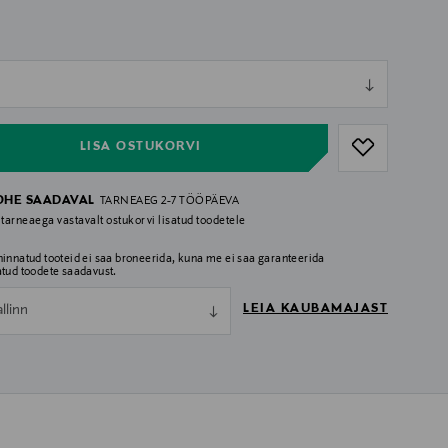
ull
ull
LISA OSTUKORVI
OHE SAADAVAL
TARNEAEG 2-7 TÖÖPÄEVA
 tarneaega vastavalt ostukorvi lisatud toodetele
hinnatud tooteid ei saa broneerida, kuna me ei saa garanteerida
atud toodete saadavust.
LEIA KAUBAMAJAST
allinn