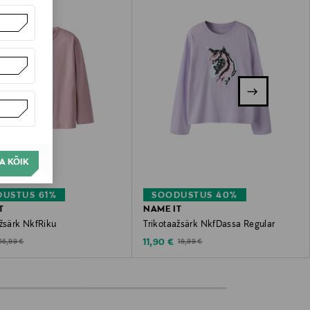
A KÕIK
USTUS 61%
SOODUSTUS 40%
T
NAME IT
ažsärk NkfRiku
Trikotaažsärk NkfDassa Regular
ted Price
Discounted Price
Original Price
Original Price
11,90 €
16,99 €
19,99 €