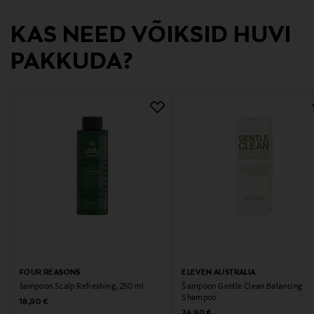
Valmistaja tootenumber
KAS NEED VÕIKSID HUVI
6414400082520
PAKKUDA?
Tootja
Transmeri Oy
Tootja aadress
Linnoitustie 2 A, 02600 Espoo, Finland
Digitaalne aadress
kuluttajapalvelu@transmeri.fi
Märksõnad
FOUR REASONS
ELEVEN AUSTRALIA
Biozell, šampoon, juuksed
šampoon Scalp Refreshing, 250 ml
Šampoon Gentle Clean Balancing
Shampoo
Original Price
18,90 €
Original Price
24,90 €