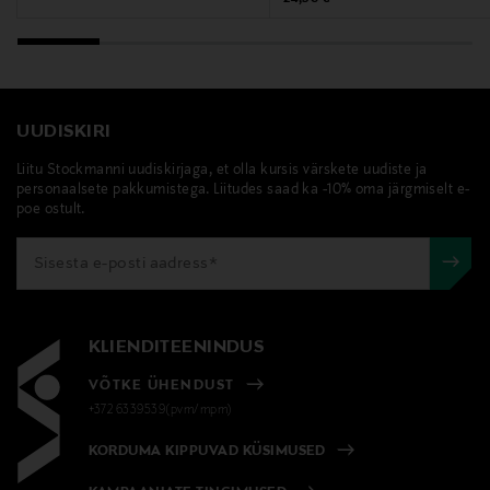
UUDISKIRI
Liitu Stockmanni uudiskirjaga, et olla kursis värskete uudiste ja
personaalsete pakkumistega. Liitudes saad ka -10% oma järgmiselt e-
poe ostult.
KLIENDITEENINDUS
VÕTKE ÜHENDUST
+372 6339539(pvm/mpm)
KORDUMA KIPPUVAD KÜSIMUSED