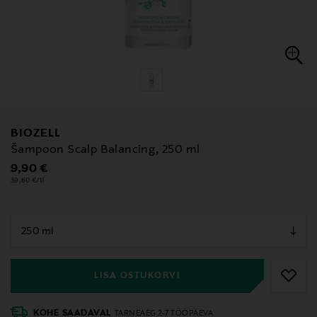
BIOZELL
Šampoon Scalp Balancing, 250 ml
Original Price
9,90 €
39,60 €/1l
null
null
LISA OSTUKORVI
KOHE SAADAVAL
TARNEAEG 2-7 TÖÖPÄEVA