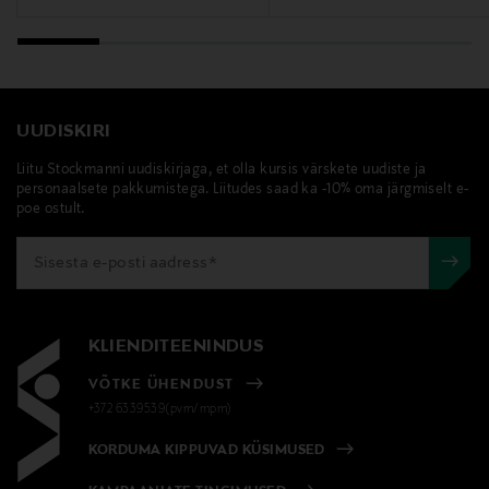
UUDISKIRI
Liitu Stockmanni uudiskirjaga, et olla kursis värskete uudiste ja
personaalsete pakkumistega. Liitudes saad ka -10% oma järgmiselt e-
poe ostult.
KLIENDITEENINDUS
VÕTKE ÜHENDUST
+372 6339539(pvm/mpm)
KORDUMA KIPPUVAD KÜSIMUSED