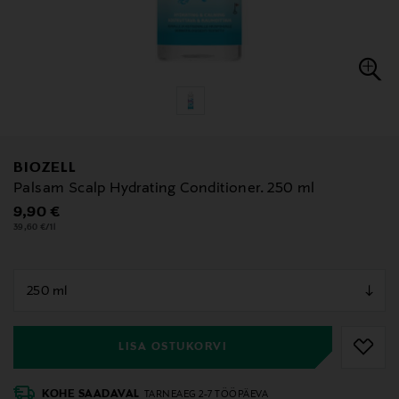
BIOZELL
Palsam Scalp Hydrating Conditioner. 250 ml
Original Price
9,90 €
39,60 €/1l
null
null
LISA OSTUKORVI
KOHE SAADAVAL
TARNEAEG 2-7 TÖÖPÄEVA