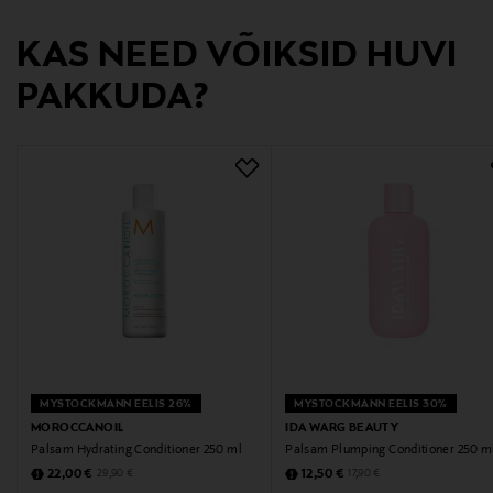
6414400087686
KAS NEED VÕIKSID HUVI
Tootja
PAKKUDA?
Transmeri Oy
Tootja aadress
Linnoitustie 2 A, 02600 Espoo, Finland
Digitaalne aadress
kuluttajapalvelu@transmeri.fi
Märksõnad
Biozell, palsam, juuksed
MYSTOCKMANN EELIS 26%
MYSTOCKMANN EELIS 30%
MOROCCANOIL
IDA WARG BEAUTY
Palsam Hydrating Conditioner 250 ml
Palsam Plumping Conditioner 250 m
Discounted Price
Discounted Price
Original Price
Original Price
22,00 €
12,50 €
29,90 €
17,90 €