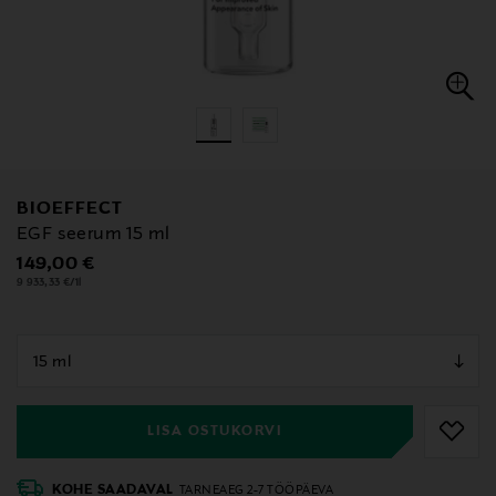
BIOEFFECT
EGF seerum 15 ml
Original Price
149,00 €
9 933,33 €/1l
null
null
LISA OSTUKORVI
KOHE SAADAVAL
TARNEAEG 2-7 TÖÖPÄEVA