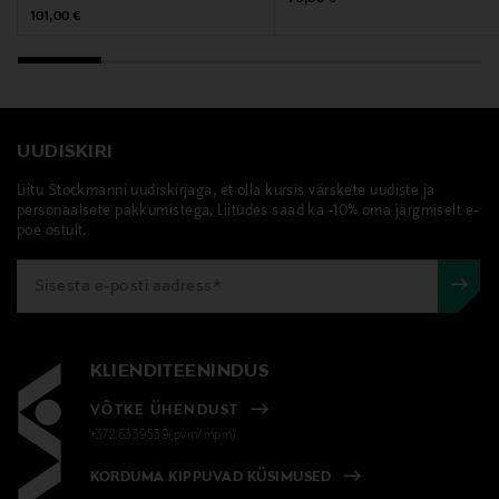
Original Price
101,00 €
Tootja
Transmeri Oy
Tootja aadress
UUDISKIRI
Linnoitustie 2 A, 02600 Espoo, Finland
Liitu Stockmanni uudiskirjaga, et olla kursis värskete uudiste ja
Digitaalne aadress
personaalsete pakkumistega. Liitudes saad ka -10% oma järgmiselt e-
poe ostult.
kuluttajapalvelu@transmeri.fi
Märksõnad
hoitoseerumi, seerumi, anti-age, antiage, bioeffect
KLIENDITEENINDUS
VÕTKE ÜHENDUST
+372 6339539(pvm/mpm)
KORDUMA KIPPUVAD KÜSIMUSED