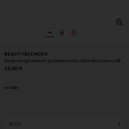
BEAUTYBLENDER
Seep meigisvammi puhatamiseks Blendercleanser®
Original Price
22,00 €
Vali
Värv
null
null