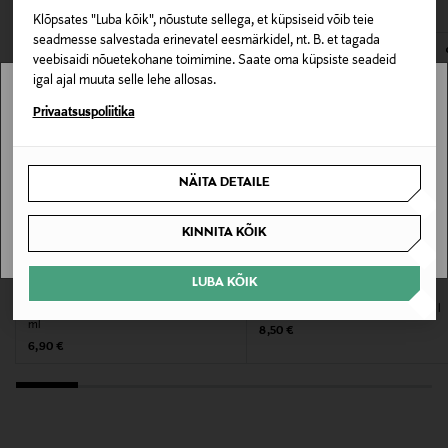
Klõpsates "Luba kõik", nõustute sellega, et küpsiseid võib teie
NOCOL
E-POE TAGASTUSED
seadmesse salvestada erinevatel eesmärkidel, nt. B. et tagada
veebisaidi nõuetekohane toimimine. Saate oma küpsiste seadeid
Suurus
igal ajal muuta selle lehe allosas.
Stockmann pole Sinu riigis saadaval.
Privaatsuspoliitika
1
Sinu riiki ei ole kohaletoimetamine saadaval.
Valmistaja tootenumber
NÄITA DETAILE
509684
SAAN ARU
KINNITA KÕIK
Tootja
Aspire Brands Oy
LUBA KÕIK
BATISTE
WELLA
Kuivšampoon Cherry Dry Shampoo 200
kuivšampoon Sensual Rose, 180 ml
Tootja aadress
ml
Original Price
8,50 €
Original Price
6,90 €
Mikonkatu 15, 00100 Helsinki, Finland
Digitaalne aadress
info@aspirebrands.fi