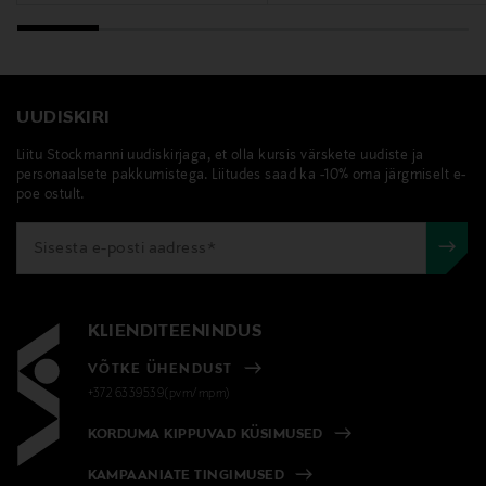
UUDISKIRI
Liitu Stockmanni uudiskirjaga, et olla kursis värskete uudiste ja
personaalsete pakkumistega. Liitudes saad ka -10% oma järgmiselt e-
poe ostult.
KLIENDITEENINDUS
VÕTKE ÜHENDUST
+372 6339539(pvm/mpm)
KORDUMA KIPPUVAD KÜSIMUSED
KAMPAANIATE TINGIMUSED