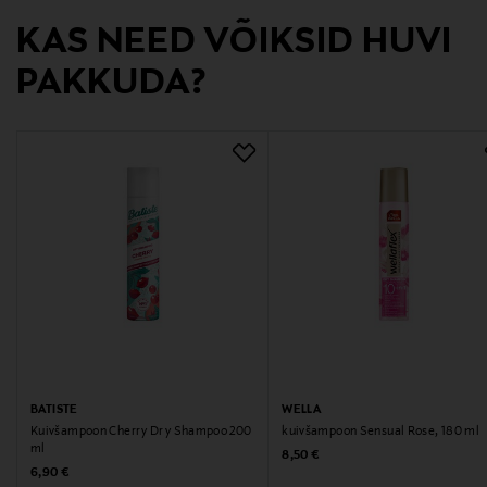
KAS NEED VÕIKSID HUVI
Märksõnad
PAKKUDA?
Batiste, kuivšampoon
BATISTE
WELLA
Kuivšampoon Cherry Dry Shampoo 200
kuivšampoon Sensual Rose, 180 ml
ml
Original Price
8,50 €
Original Price
6,90 €