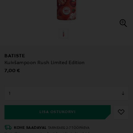
BATISTE
Kuivšampoon Rush Limited Edition
Original Price
7,00 €
null
null
LISA OSTUKORVI
KOHE SAADAVAL
TARNEAEG 2-7 TÖÖPÄEVA