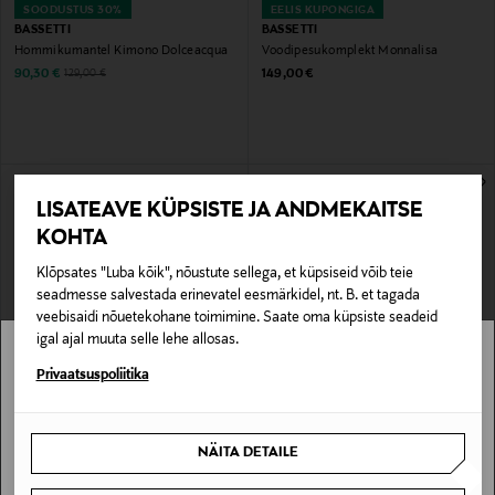
SOODUSTUS 30%
EELIS KUPONGIGA
BASSETTI
BASSETTI
Hommikumantel Kimono Dolceacqua
Voodipesukomplekt Monnalisa
Discounted Price
Original Price
Original Price
90,30 €
149,00 €
129,00 €
LISATEAVE KÜPSISTE JA ANDMEKAITSE
KOHTA
Klõpsates "Luba kõik", nõustute sellega, et küpsiseid võib teie
seadmesse salvestada erinevatel eesmärkidel, nt. B. et tagada
veebisaidi nõuetekohane toimimine. Saate oma küpsiste seadeid
igal ajal muuta selle lehe allosas.
Stockmann pole Sinu riigis saadaval.
Privaatsuspoliitika
EELIS KUPONGIGA
EELIS KUPONGIGA
BASSETTI
BASSETTI
Padjapüür Boboli 50 x 60 cm
Voodipesukomplekt Boboli
Sinu riiki ei ole kohaletoimetamine saadaval.
Original Price
Original Price
alates
34,90 €
149,00 €
NÄITA DETAILE
SAAN ARU