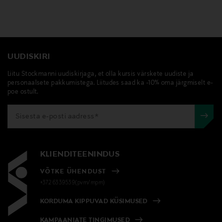
UUDISKIRI
Liitu Stockmanni uudiskirjaga, et olla kursis värskete uudiste ja
personaalsete pakkumistega. Liitudes saad ka -10% oma järgmiselt e-
poe ostult.
KLIENDITEENINDUS
VÕTKE ÜHENDUST
+372 6339539(pvm/mpm)
KORDUMA KIPPUVAD KÜSIMUSED
KAMPAANIATE TINGIMUSED