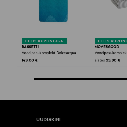
EELIS KUPONGIGA
EELIS KUPON
BASSETTI
MOVESGOOD
Voodipesukomplekt Dolceacqua
Voodipesukomplek
Original Price
Original Pric
149,00 €
99,90 €
alates
UUDISKIRI