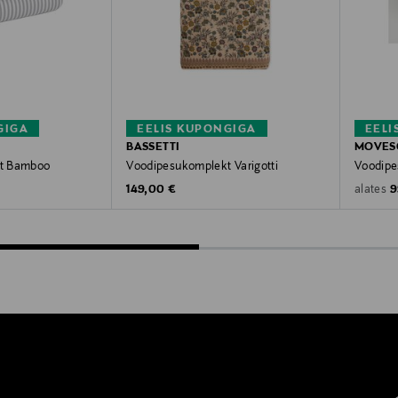
GIGA
EELIS KUPONGIGA
EELI
BASSETTI
MOVES
t Bamboo
Voodipesukomplekt Varigotti
Voodip
e
Original Price
O
149,00 €
9
alates