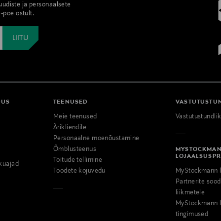
 uudiste ja personaalsete
-poe ostult.
DUS
TEENUSED
VASTUTUSTU
Meie teenused
Vastutustundli
Ärikliendile
Personaalne moenõustamine
Õmblusteenus
MYSTOCKMA
LOJAALSUSP
Toitude tellimine
kuajad
Toodete kojuvedu
MyStockmann l
Partnerite so
liikmetele
MyStockmann l
tingimused