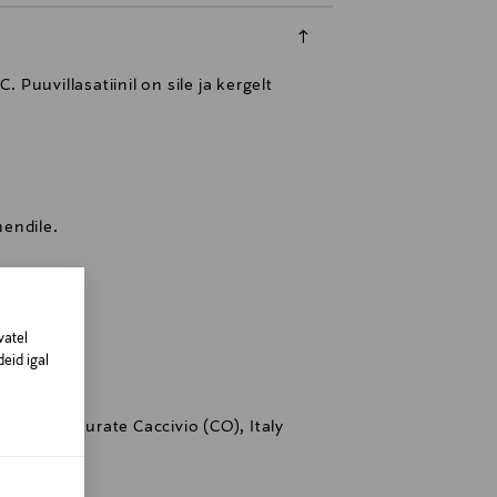
Puuvillasatiinil on sile ja kergelt
endile.
vatel
eid igal
 1, 22075 Lurate Caccivio (CO), Italy