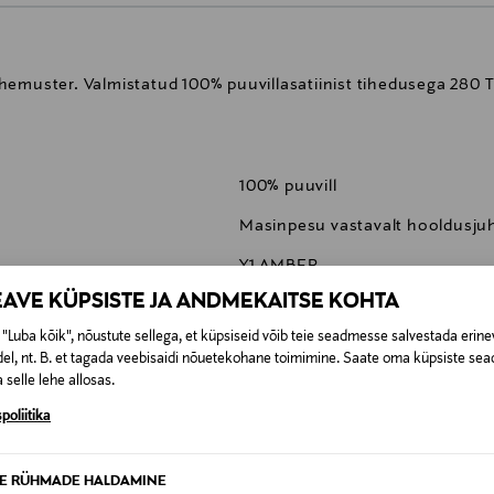
muster. Valmistatud 100% puuvillasatiinist tihedusega 280 TC. 
100% puuvill
Masinpesu vastavalt hooldusjuh
Y1 AMBER
EAVE KÜPSISTE JA ANDMEKAITSE KOHTA
ITAALIA
"Luba kõik", nõustute sellega, et küpsiseid võib teie seadmesse salvestada erine
9336171
el, nt. B. et tagada veebisaidi nõuetekohane toimimine. Saate oma küpsiste sead
 selle lehe allosas.
Bassetti S.p.A.
poliitika
Bassetti S.p.A., Via Risorgimento
info@bassetti.it
TE RÜHMADE HALDAMINE