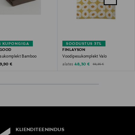
S KUPONGIGA
SOODUSTUS 31%
GOOD
FINLAYSON
esukomplekt Bamboo
Voodipesukomplekt Valo
Original Price
riginal Price
Discounted Price
9,90 €
48,30 €
alates
69,95 €
KLIENDITEENINDUS