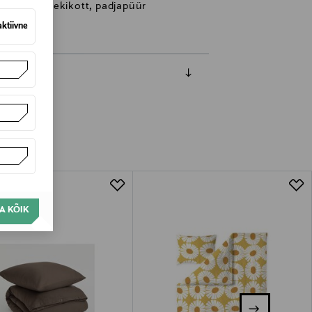
oodipesu, tekikott, padjapüür
aktiivne
A KÕIK