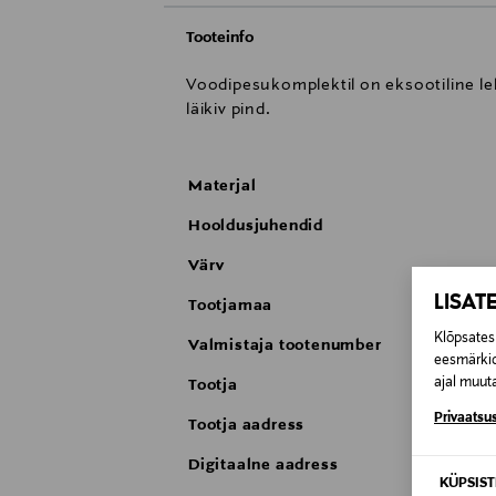
Tooteinfo
Voodipesukomplektil on eksootiline lehe
läikiv pind.
Materjal
Hooldusjuhendid
Värv
LISAT
Tootjamaa
Klõpsates 
Valmistaja tootenumber
eesmärkid
ajal muuta
Tootja
Privaatsus
Tootja aadress
Digitaalne aadress
KÜPSIS