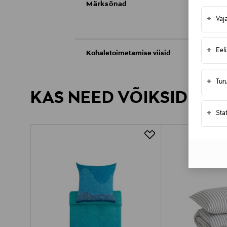
Märksõnad
+
Vaj
+
Eel
Kohaletoimetamise viisid
Kättesaamine poest
+
Tur
KAS NEED VÕIKSID HU
Tarnimine pakiautomaati või postkontoris
+
Sta