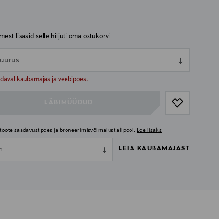
imest lisasid selle hiljuti oma ostukorvi
 suurus
ull
ull
adaval kaubamajas ja veebipoes.
LÄBIMÜÜDUD
i toote saadavust poes ja broneerimisvõimalust allpool.
Loe lisaks
LEIA KAUBAMAJAST
nn