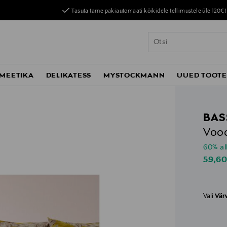
Tasuta tarne pakiautomaati kõikidele tellimustele üle 120€!
MEETIKA
DELIKATESS
MYSTOCKMANN
UUED TOOT
BAS
Vood
60% al
Disco
59,6
Vali
Vär