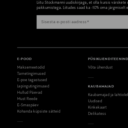
Liitu Stockmanni uudiskirjaga, et olla kursis värskete
pakkumistega. Liitudes saad ka -10% oma järgmiselt e
E-POOD
PÜSIKLIENDITEENIN
Maksemeetodid
Võta ühendust
Tarnetingimused
E-poe tagastused
Lepingutingimused
KAUBAMAJAD
Hullud Päevad
Kaubamajad ja lahtiole
Must Reede
Uudised
E-Smaspäev
Kinkekaart
Kohanda küpsiste sätteid
Delikatess