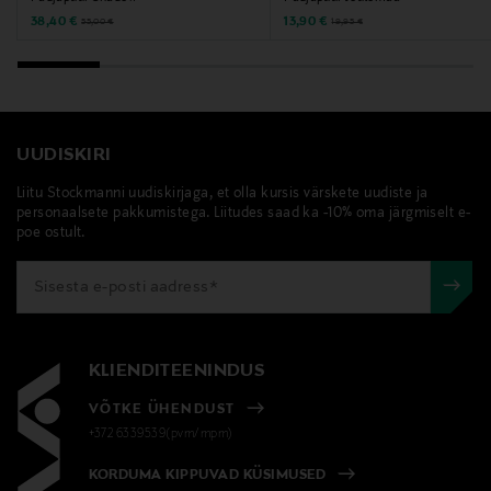
Discounted Price
Discounted Price
Original Price
Original Price
38,40 €
13,90 €
55,00 €
19,95 €
UUDISKIRI
Liitu Stockmanni uudiskirjaga, et olla kursis värskete uudiste ja
personaalsete pakkumistega. Liitudes saad ka -10% oma järgmiselt e-
poe ostult.
KLIENDITEENINDUS
VÕTKE ÜHENDUST
+372 6339539(pvm/mpm)
KORDUMA KIPPUVAD KÜSIMUSED