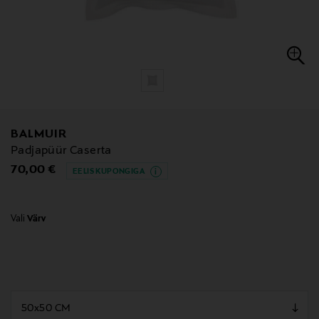
BALMUIR
Padjapüür Caserta
Original Price
70,00 €
EELIS KUPONGIGA
Vali
Värv
null
null