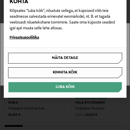
KOHTA
TEISED KLIENDID
Tarnimine pakiautomaati või postkontorisse
173311033
0,00 € – 4,90 €
Klõpsates "Luba kõik", nõustute sellega, et küpsiseid võib teie
VAATASID KA
seadmesse salvestada erinevatel eesmärkidel, nt. B. et tagada
Materjal
veebisaidi nõuetekohane toimimine. Saate oma küpsiste seadeid
igal ajal muuta selle lehe allosas.
100% puuvill
Stockmann pole Sinu riigis saadaval.
Privaatsuspoliitika
Pesemisjuhend
Sinu riiki ei ole kohaletoimetamine saadaval.
Masinpesu
NÄITA DETAILE
SAAN ARU
Pesemistemperatuur
KINNITA KÕIK
40 °C
LUBA KÕIK
Värv
EELIS KUPONGIGA
EELIS KUPONGIGA
IVORY
HIMLA
VILLA STOCKMANN
Padjapüür Sunshine lina
Padjapüür Positano
Original Price
Original Price
alates
59,90 €
29,90 €
Suurus
50x50 CM